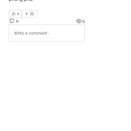
0
0
5
Write a comment...
À propos
Bienvenue dans le groupe ! Vous
pouvez communiquer avec d'au
...
Lire plus
membres
fo88asia
S'abonner
rik88 help
S'abonner