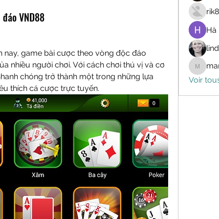
rik
c đáo VND88
Hà
lin
Trong thế giới game online hiện nay, game bài cược theo vòng độc đáo 
ủa nhiều người chơi. Với cách chơi thú vị và cơ 
mar
marceli
 nhanh chóng trở thành một trong những lựa 
Voir tou
u thích cá cược trực tuyến.