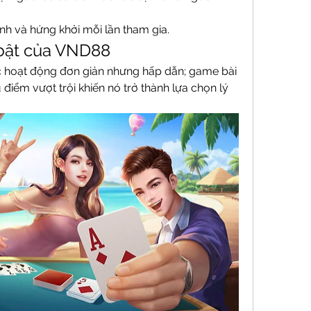
ính và hứng khởi mỗi lần tham gia.
bật của VND88
c hoạt động đơn giản nhưng hấp dẫn; game bài 
điểm vượt trội khiến nó trở thành lựa chọn lý 