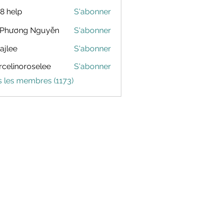
88 help
S'abonner
 Phương Nguyễn
S'abonner
dajlee
S'abonner
celinoroselee
S'abonner
noroselee
s les membres (1173)