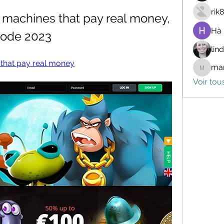
rik
t machines that pay real money, 
Hà
code 2023
lin
 that pay real money
mar
marceli
Voir tou