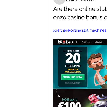
Madalene Brancanto
Are there online slo
enzo casino bonus 
Are there online slot machines