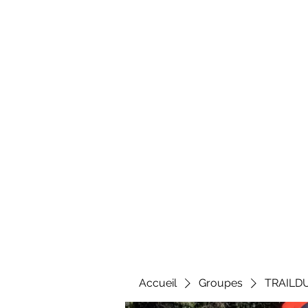
Al
Accueil
Groupes
TRAILD