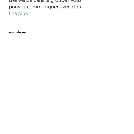
Bienvenue dans le groupe ! Vous
pouvez communiquer avec d'au
...
Lire plus
membres
fo88asia
S'abonner
rik88 help
S'abonner
Hà Phương Nguyễn
S'abonner
lindajlee
S'abonner
marcelinoroselee
S'abonner
marcelinoroselee
Voir tous les membres (1173)