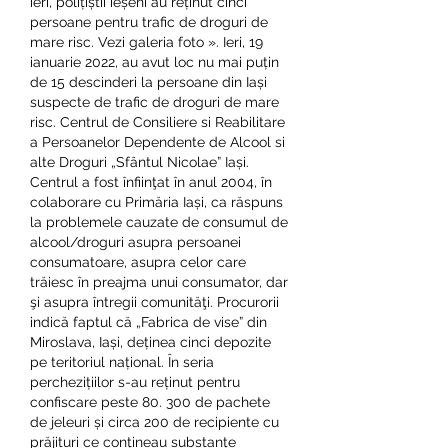
ieri, polițiștii ieșeni au reținut cinci 
persoane pentru trafic de droguri de 
mare risc. Vezi galeria foto ». Ieri, 19 
ianuarie 2022, au avut loc nu mai puțin 
de 15 descinderi la persoane din Iași 
suspecte de trafic de droguri de mare 
risc. Centrul de Consiliere si Reabilitare 
a Persoanelor Dependente de Alcool si 
alte Droguri „Sfântul Nicolae” Iași. 
Centrul a fost înfiinţat în anul 2004, în 
colaborare cu Primăria Iași, ca răspuns 
la problemele cauzate de consumul de 
alcool/droguri asupra persoanei 
consumatoare, asupra celor care 
trăiesc în preajma unui consumator, dar 
şi asupra întregii comunităţi. Procurorii 
indică faptul că „Fabrica de vise” din 
Miroslava, Iași, deținea cinci depozite 
pe teritoriul național. În seria 
perchezițiilor s-au reținut pentru 
confiscare peste 80. 300 de pachete 
de jeleuri și circa 200 de recipiente cu 
prăjituri ce conțineau substanțe 