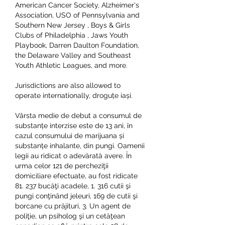
American Cancer Society, Alzheimer's 
Association, USO of Pennsylvania and 
Southern New Jersey , Boys & Girls 
Clubs of Philadelphia , Jaws Youth 
Playbook, Darren Daulton Foundation, 
the Delaware Valley and Southeast 
Youth Athletic Leagues, and more.
Jurisdictions are also allowed to 
operate internationally, droguțe iași.
Vârsta medie de debut a consumul de 
substanțe interzise este de 13 ani, în 
cazul consumului de marijuana și 
substanțe inhalante, din pungi. Oamenii 
legii au ridicat o adevărată avere. În 
urma celor 121 de percheziţii 
domiciliare efectuate, au fost ridicate 
81. 237 bucăţi acadele, 1. 316 cutii şi 
pungi conţinând jeleuri, 169 de cutii şi 
borcane cu prăjituri, 3. Un agent de 
poliţie, un psiholog şi un cetăţean 