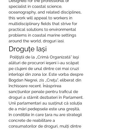
Designed for the professional or 
specialist in coastal science, 
oceanography, and related disciplines, 
this work will appeal to workers in 
multidisciplinary fields that strive for 
practical solutions to environmental 
problems in coastal marine settings 
around the world, droguri iasi.
Droguțe Iași
 Poliţiştii de la „Crimă Organizată” Iaşi 
alături de procurori ieşeni i-au scăpat 
pe clujeni de unul dintre cei mai cruzi 
interlopi din zona lor. Este vorba despre 
Bogdan Negrei, zis „Creţu”, eliberat din 
închisoare recent. Înăsprirea 
sancțiunilor penale pentru traficul de 
droguri a stârnit dezbateri în Parlament. 
Unii parlamentari au susținut că soluția 
de a mări pedepsele este una greșită, 
în condițiile în care țara nu are strategii 
concrete de reabilitare a 
consumatorilor de droguri, mulți dintre 