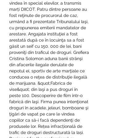
vindea în special elevilor, a transmis 
marți DIICOT. Patru dintre persoane au 
fost reţinute de procurorul de caz, 
urmând a fi prezentate Tribunalului Iaşi, 
cu propunerea emiterii mandatelor de 
arestare. Angajata instituţiei a fost 
arestată după ce în locuinţa sa a fost 
găsit un seif cu 150. 000 de lei, bani 
proveniţi din traficul de droguri. Grefiera 
Cristina Solomon aduna banii strânşi 
din afacerile ilegale derulate de 
nepotul ei, sportiv de arte marţiale ce 
conducea o reţea de distribuţie ilegală 
de marijuana. &quot;Fabrica de 
vise&quot; din Iaşi a pus droguri în 
peste 100. Descoperire de film într-o 
fabrică din Iaşi. Firma punea intenţionat 
droguri în acadele, jeleuri, bomboane şi 
ţigări de vapat pe care le vindea 
copiilor ca să-i facă dependenţi de 
produsele lor. Rețea infracțională de 
trafic de droguri destructurată la Iași. 