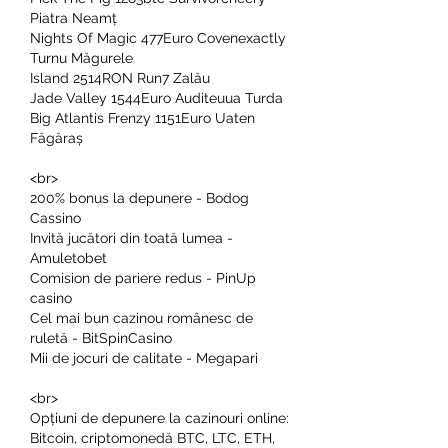
Piatra Neamț 
Nights Of Magic 477Euro Covenexactly 
Turnu Măgurele 
Island 2514RON Run7 Zalău 
Jade Valley 1544Euro Auditeuua Turda 
Big Atlantis Frenzy 1151Euro Uaten 
Făgăraș 
<br>
200% bonus la depunere - Bodog 
Cassino
Invită jucători din toată lumea - 
Amuletobet
Comision de pariere redus - PinUp 
casino
Cel mai bun cazinou românesc de 
ruletă - BitSpinCasino
Mii de jocuri de calitate - Megapari
<br>
Opțiuni de depunere la cazinouri online: 
Bitcoin, criptomonedă BTC, LTC, ETH, 