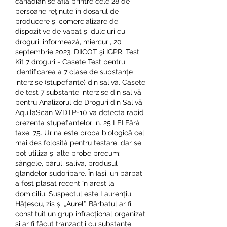
canadian se află printre cele 28 de 
persoane reţinute în dosarul de 
producere şi comercializare de 
dispozitive de vapat şi dulciuri cu 
droguri, informează, miercuri, 20 
septembrie 2023, DIICOT şi IGPR. Test 
Kit 7 droguri - Casete Test pentru 
identificarea a 7 clase de substanțe 
interzise (stupefiante) din salivă. Casete 
de test 7 substante interzise din salivă 
pentru Analizorul de Droguri din Salivă 
AquilaScan WDTP-10 va detecta rapid 
prezenta stupefiantelor in. 25 LEI Fără 
taxe: 75. Urina este proba biologică cel 
mai des folosită pentru testare, dar se 
pot utiliza şi alte probe precum: 
sângele, părul, saliva, produsul 
glandelor sudoripare. În Iași, un bărbat 
a fost plasat recent în arest la 
domiciliu. Suspectul este Laurențiu 
Hățescu, zis și „Aurel”. Bărbatul ar fi 
constituit un grup infracțional organizat 
și ar fi făcut tranzacții cu substanțe 