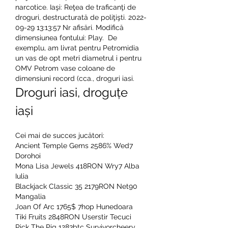
narcotice. Iaşi: Reţea de traficanţi de 
droguri, destructurată de poliţişti. 2022-
09-29 13:13:57 Nr afisări. Modifică 
dimensiunea fontului: Play.  De 
exemplu, am livrat pentru Petromidia 
un vas de opt metri diametrul i pentru 
OMV Petrom vase coloane de 
dimensiuni record (cca., droguri iasi.
Droguri iasi, droguțe 
iași
Cei mai de succes jucători:
Ancient Temple Gems 2586% Wed7 
Dorohoi 
Mona Lisa Jewels 418RON Wry7 Alba 
Iulia 
Blackjack Classic 35 2179RON Net90 
Mangalia 
Joan Of Arc 1765$ 7hop Hunedoara 
Tiki Fruits 2848RON Userstir Tecuci 
Pick The Pig 1283btc Survivorcheery 