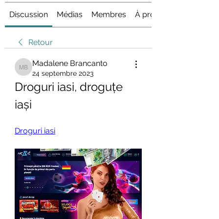
Discussion
Médias
Membres
À propos
Retour
Madalene Brancanto
Madalene Brancanto
24 septembre 2023
Droguri iasi, droguțe 
iași
Droguri iasi