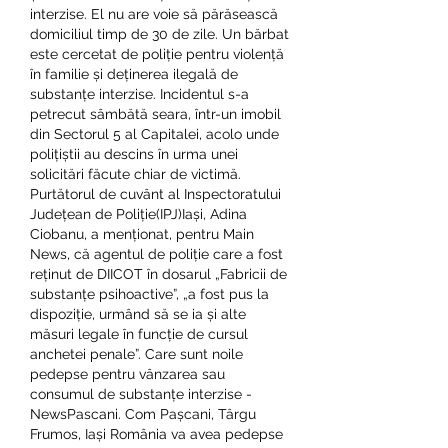
interzise. El nu are voie să părăsească 
domiciliul timp de 30 de zile. Un bărbat 
este cercetat de poliție pentru violență 
în familie și deținerea ilegală de 
substanțe interzise. Incidentul s-a 
petrecut sâmbătă seara, într-un imobil 
din Sectorul 5 al Capitalei, acolo unde 
polițiștii au descins în urma unei 
solicitări făcute chiar de victimă. 
Purtătorul de cuvânt al Inspectoratului 
Județean de Poliție(IPJ)Iași, Adina 
Ciobanu, a menționat, pentru Main 
News, că agentul de poliție care a fost 
reținut de DIICOT în dosarul „Fabricii de 
substanțe psihoactive”, „a fost pus la 
dispoziție, urmând să se ia și alte 
măsuri legale în funcție de cursul 
anchetei penale”. Care sunt noile 
pedepse pentru vânzarea sau 
consumul de substanțe interzise - 
NewsPascani. Com Pașcani, Târgu 
Frumos, Iași România va avea pedepse 