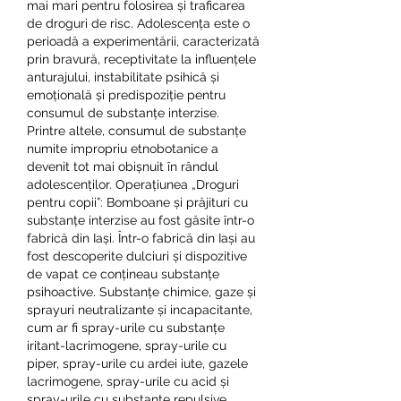
mai mari pentru folosirea și traficarea 
de droguri de risc. Adolescența este o 
perioadă a experimentării, caracterizată 
prin bravură, receptivitate la influențele 
anturajului, instabilitate psihică și 
emoțională și predispoziție pentru 
consumul de substanțe interzise. 
Printre altele, consumul de substanțe 
numite impropriu etnobotanice a 
devenit tot mai obișnuit în rândul 
adolescenților. Operațiunea „Droguri 
pentru copii”: Bomboane și prăjituri cu 
substanțe interzise au fost găsite într-o 
fabrică din Iași. Într-o fabrică din Iași au 
fost descoperite dulciuri și dispozitive 
de vapat ce conțineau substanțe 
psihoactive. Substanțe chimice, gaze și 
sprayuri neutralizante și incapacitante, 
cum ar fi spray-urile cu substanțe 
iritant-lacrimogene, spray-urile cu 
piper, spray-urile cu ardei iute, gazele 
lacrimogene, spray-urile cu acid și 
spray-urile cu substanțe repulsive 