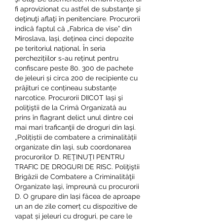
fi aprovizionat cu astfel de substanţe şi 
deţinuţi aflaţi în penitenciare. Procurorii 
indică faptul că „Fabrica de vise” din 
Miroslava, Iași, deținea cinci depozite 
pe teritoriul național. În seria 
perchezițiilor s-au reținut pentru 
confiscare peste 80. 300 de pachete 
de jeleuri și circa 200 de recipiente cu 
prăjituri ce conțineau substanțe 
narcotice. Procurorii DIICOT Iași şi 
poliţiştii de la Crimă Organizată au 
prins în flagrant delict unul dintre cei 
mai mari traficanţii de droguri din Iaşi. 
„Polițiștii de combatere a criminalității 
organizate din Iaşi, sub coordonarea 
procurorilor D. REŢINUŢI PENTRU 
TRAFIC DE DROGURI DE RISC. Poliţiştii 
Brigăzii de Combatere a Criminalităţii 
Organizate Iaşi, împreună cu procurorii 
D. O grupare din Iași făcea de aproape 
un an de zile comerț cu dispozitive de 
vapat și jeleuri cu droguri, pe care le 