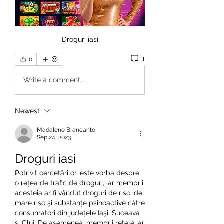
Droguri iasi
1
0
Write a comment...
Newest
Madalene Brancanto
Sep 24, 2023
Droguri iasi
Potrivit cercetărilor, este vorba despre 
o reţea de trafic de droguri, iar membrii 
acesteia ar fi vândut droguri de risc, de 
mare risc şi substanţe psihoactive către 
consumatori din judeţele Iaşi, Suceava 
şi Cluj. De asemenea, membrii reţelei ar 