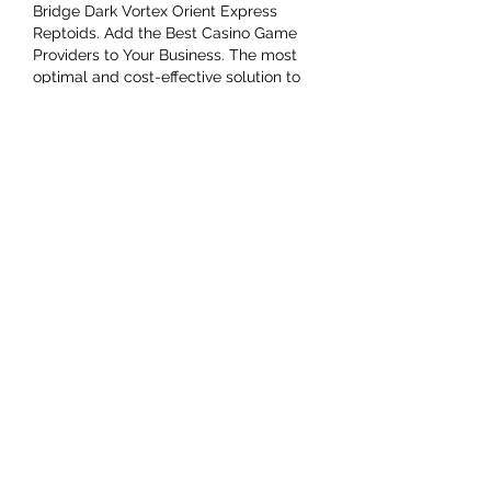
Bridge Dark Vortex Orient Express 
Reptoids. Add the Best Casino Game 
Providers to Your Business. The most 
optimal and cost-effective solution to 
get the best casino games from 
different providers is to cooperate with 
a full-fledged gaming platform. Being 
a game aggregator, BetConstruct will 
take care of all the fuss, and you will no 
longer need to constantly monitor the 
market and look for new gaming gems. 
BetConstruct is a single hub offering 
the latest iGaming content. With single 
API integration, operators can have full 
access to the live dealer casino 
solutions and online casino software. 
What's more, BetConstruct is also an 
online poker software provider and 
offers the best software on the market 
to get a steady flow of poker players. 
The provider also takes care of all the 
technical support work and is available 