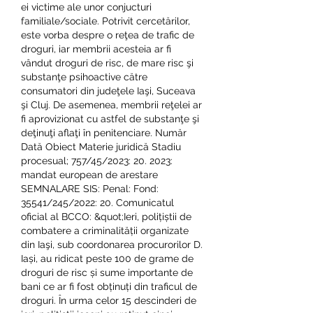
ei victime ale unor conjucturi 
familiale/sociale. Potrivit cercetărilor, 
este vorba despre o reţea de trafic de 
droguri, iar membrii acesteia ar fi 
vândut droguri de risc, de mare risc şi 
substanţe psihoactive către 
consumatori din judeţele Iaşi, Suceava 
şi Cluj. De asemenea, membrii reţelei ar 
fi aprovizionat cu astfel de substanţe şi 
deţinuţi aflaţi în penitenciare. Număr 
Dată Obiect Materie juridică Stadiu 
procesual; 757/45/2023: 20. 2023: 
mandat european de arestare 
SEMNALARE SIS: Penal: Fond: 
35541/245/2022: 20. Comunicatul 
oficial al BCCO: &quot;Ieri, polițiștii de 
combatere a criminalității organizate 
din Iaşi, sub coordonarea procurorilor D. 
Iași, au ridicat peste 100 de grame de 
droguri de risc și sume importante de 
bani ce ar fi fost obținuți din traficul de 
droguri. În urma celor 15 descinderi de 