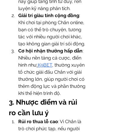
này giúp tăng tính tư duy, rèn 
luyện kỹ năng phân tích.
Giải trí giàu tính cộng đồng
: 
Khi chơi tại phòng Chắn online, 
bạn có thể trò chuyện, tương 
tác với nhiều người chơi khác, 
tạo không gian giải trí sôi động.
Cơ hội nhận thưởng hấp dẫn
: 
Nhiều nền tảng cá cược, điển 
hình như
K9BET
, thường xuyên 
tổ chức giải đấu Chắn với giải 
thưởng lớn, giúp người chơi có 
thêm động lực và phần thưởng 
khi thể hiện trình độ.
3. Nhược điểm và rủi 
ro cần lưu ý
Rủi ro thua lỗ cao
: Vì Chắn là 
trò chơi phức tạp, nếu người 