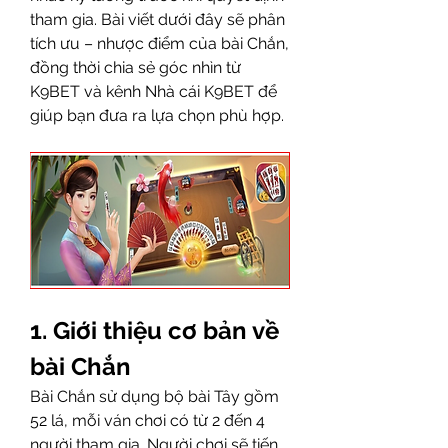
tham gia. Bài viết dưới đây sẽ phân 
tích ưu – nhược điểm của bài Chắn, 
đồng thời chia sẻ góc nhìn từ 
K9BET và kênh Nhà cái K9BET để 
giúp bạn đưa ra lựa chọn phù hợp.
1. Giới thiệu cơ bản về 
bài Chắn
Bài Chắn sử dụng bộ bài Tây gồm 
52 lá, mỗi ván chơi có từ 2 đến 4 
người tham gia. Người chơi sẽ tiến 