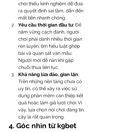
chơi thiếu kinh nghiệm dễ đưa 
ra quyết định sai lầm, dẫn đến 
mất tiền nhanh chóng.
Yêu cầu thời gian đầu tư
: Để 
nắm vững cách đánh, người 
chơi phải dành nhiều thời gian 
rèn luyện, tìm hiểu luật ghép 
bài và quan sát ván mẫu. 
Người mới dễ nản khi gặp 
chuỗi thua liên tục.
Khả năng lừa đảo, gian lận
: 
Trên những nền tảng chưa có 
uy tín, có thể xảy ra việc sử 
dụng phần mềm can thiệp kết 
quả hoặc làm giả lượt chơi. Vì 
vậy, lựa chọn nơi chơi đáng tin 
cậy là rất quan trọng.
4. Góc nhìn từ k9bet 