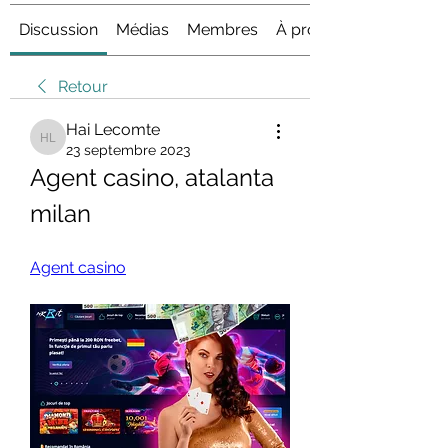
Discussion
Médias
Membres
À propos
Retour
Hai Lecomte
Hai Lecomte
23 septembre 2023
Agent casino, atalanta 
milan
Agent casino