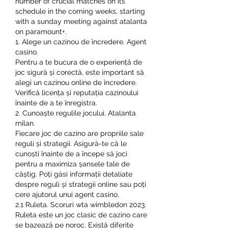
number of crucial matches on its 
schedule in the coming weeks, starting 
with a sunday meeting against atalanta 
on paramount+. 
1. Alege un cazinou de încredere. Agent 
casino.
Pentru a te bucura de o experiență de 
joc sigură și corectă, este important să 
alegi un cazinou online de încredere. 
Verifică licența și reputația cazinoului 
înainte de a te înregistra.
2. Cunoaște regulile jocului. Atalanta 
milan.
Fiecare joc de cazino are propriile sale 
reguli și strategii. Asigură-te că le 
cunoști înainte de a începe să joci 
pentru a maximiza șansele tale de 
câștig. Poți găsi informații detaliate 
despre reguli și strategii online sau poți 
cere ajutorul unui agent casino.
2.1 Ruleta. Scoruri wta wimbledon 2023.
Ruleta este un joc clasic de cazino care 
se bazează pe noroc. Există diferite 