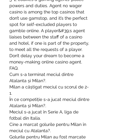
powers and duties. Agent no wager 
casino is among the top casinos that 
don’t use gamstop, and it’s the perfect 
spot for self-excluded players to 
gamble online. A player&#39;s agent 
liaises between the staff of a casino 
and hotel, if one is part of the property, 
to meet all the requests of a player. 
Don’t delay your dream to become a 
money-making online casino agent. 
FAQ.
Cum s-a terminat meciul dintre 
Atalanta și Milan?.
Milan a câștigat meciul cu scorul de 2-
1.
În ce competiție s-a jucat meciul dintre 
Atalanta și Milan?.
Meciul s-a jucat în Serie A, liga de 
fotbal din Italia.
Cine a marcat golurile pentru Milan în 
meciul cu Atalanta?.
Golurile pentru Milan au fost marcate 