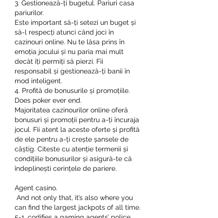
3. Gestionează-ți bugetul. Pariuri casa 
pariurilor.
Este important să-ți setezi un buget și 
să-l respecți atunci când joci în 
cazinouri online. Nu te lăsa prins în 
emoția jocului și nu paria mai mult 
decât îți permiți să pierzi. Fii 
responsabil și gestionează-ți banii în 
mod inteligent.
4. Profită de bonusurile și promoțiile. 
Does poker ever end.
Majoritatea cazinourilor online oferă 
bonusuri și promoții pentru a-ți încuraja 
jocul. Fii atent la aceste oferte și profită 
de ele pentru a-ți crește șansele de 
câștig. Citeste cu atenție termenii și 
condițiile bonusurilor și asigură-te că 
îndeplinești cerințele de pariere.
Agent casino.
 And not only that, it’s also where you 
can find the largest jackpots of all time. 
5-1, codifies a gaming agents’ police 