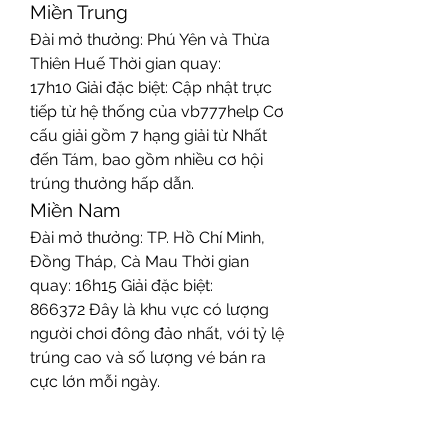
Miền Trung
Đài mở thưởng: Phú Yên và Thừa 
Thiên Huế Thời gian quay: 
17h10 Giải đặc biệt: Cập nhật trực 
tiếp từ hệ thống của vb777help Cơ 
cấu giải gồm 7 hạng giải từ Nhất 
đến Tám, bao gồm nhiều cơ hội 
trúng thưởng hấp dẫn.
Miền Nam
Đài mở thưởng: TP. Hồ Chí Minh, 
Đồng Tháp, Cà Mau Thời gian 
quay: 16h15 Giải đặc biệt: 
866372 Đây là khu vực có lượng 
người chơi đông đảo nhất, với tỷ lệ 
trúng cao và số lượng vé bán ra 
cực lớn mỗi ngày.