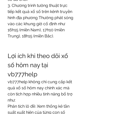
3. Chương trình tường thuật trực 
tiếp kết quả xổ số trên kênh truyền 
hình địa phương Thường phát sóng 
vào các khung giờ cố định như 
16h15 (miền Nam), 17h10 (miền 
Trung), 18h15 (miền Bắc).
Lợi ích khi theo dõi xổ 
số hôm nay tại 
vb777help
vb777help không chỉ cung cấp kết 
quả xổ số hôm nay chính xác mà 
còn tích hợp nhiều tính năng bổ trợ 
như:
Phân tích lô đề: Xem thống kê tần 
suất xuất hiện của từng con số 