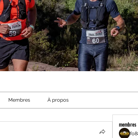
Membres
À propos
membres
fo8