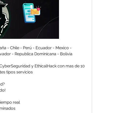
 - Chile - Perú - Ecuador - Mexico - 
vador - Republica Dominicana - Bolivia
 CyberSeguridad y EthicalHack con mas de 10 
pos servicios                         
                    
                     
eal                         
                          