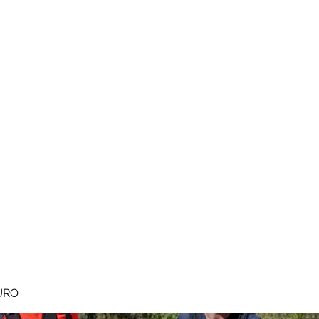
MEGAVALANCHE TRAIL
pe d'Huez
Ile de la Réunion
Inscriptions
Blog
Règlement
URO