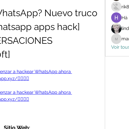
rik
hatsApp? Nuevo truco 
Hà
hatsapp apps hack] 
lin
RSACIONES 
mar
marceli
Voir tou
t] 
omenzar a hackear WhatsApp ahora 
p.xyz/👈🏻👈🏻
omenzar a hackear WhatsApp ahora 
p.xyz/👈🏻👈🏻
Sitio Web: