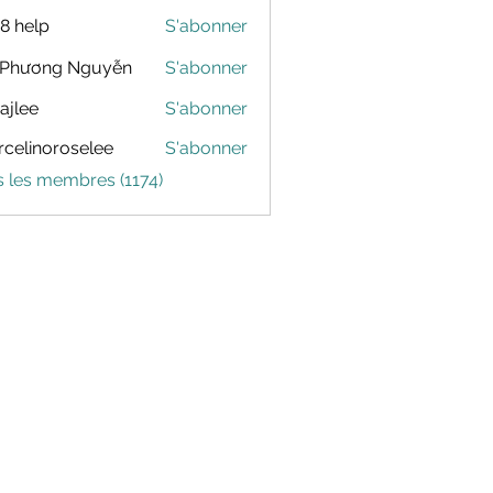
88 help
S'abonner
 Phương Nguyễn
S'abonner
dajlee
S'abonner
celinoroselee
S'abonner
noroselee
s les membres (1174)