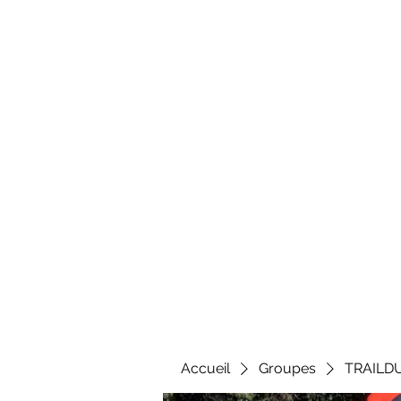
Al
Accueil
Groupes
TRAILD