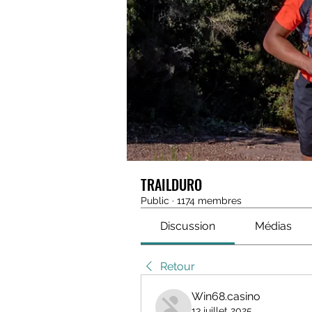
TRAILDURO
Public
·
1174 membres
Discussion
Médias
Retour
Win68.casino
13 juillet 2025