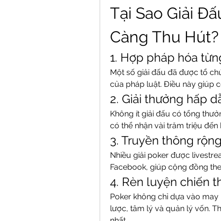
Tại Sao Giải Đ
Càng Thu Hút?
1. Hợp pháp hóa từ
Một số giải đấu đã được tổ chứ
của pháp luật. Điều này giúp 
2. Giải thưởng hấp d
Không ít giải đấu có tổng thưởn
có thể nhận vài trăm triệu đến
3. Truyền thông rộng
Nhiều giải poker được livestre
Facebook, giúp cộng đồng theo
4. Rèn luyện chiến t
Poker không chỉ dựa vào may m
lược, tâm lý và quản lý vốn. Th
nhất.