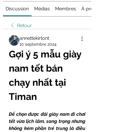
Discussion
Médias
Membres
À propos
Retour
annettekirtont
10 septembre 2024
Gợi ý 5 mẫu giày 
nam tết bán 
chạy nhất tại 
Timan
Để chọn được đôi giày nam đi chơi 
tết vừa lịch lãm, sang trọng nhưng 
không kém phần trẻ trung là điều 