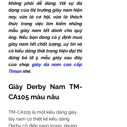
không phải dễ dàng. Với sự đa 
dạng của thị trường giày nam hiện 
nay, vừa là cơ hội, vừa là thách 
thức trong việc tìm kiếm những 
mẫu giày nam tết dành cho quý 
ông. Nếu bạn đang có ý định mua 
giày nam tết chất lượng, uy tín và 
có kiểu dáng thời trang hiện đại thì 
đừng bỏ lỡ 5 mẫu giày sau đây 
của shop 
giày da nam cao cấp 
Timan
 nhé.
Giày Derby Nam TM-
CA105 màu nâu
TM-CA105 là một kiểu dáng giày 
tây nam có thiết kế kiểu dáng 
Derby cổ điển sang trọng, nhưng 