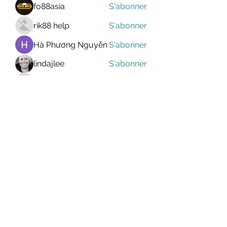
fo88asia
S'abonner
rik88 help
S'abonner
Hà Phương Nguyễn
S'abonner
lindajlee
S'abonner
marcelinoroselee
S'abonner
marcelinoroselee
Voir tous les membres (1174)
MEGAVALANCHE TRAIL
info@uccsportevent.com
04 93 43 51 54