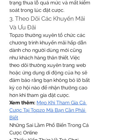
trạng thua lỗ quá mức và mất kiểm 
soát trong lúc đặt cược.
3. Theo Dõi Các Khuyến Mãi 
Và Ưu Đãi
Topzo thường xuyên tổ chức các 
chương trình khuyến mãi hấp dẫn 
dành cho người dùng mới cũng 
như khách hàng thân thiết. Việc 
theo dõi thường xuyên trang web 
hoặc ứng dụng di động của họ sẽ 
đảm bảo rằng bạn không bỏ lỡ bất 
kỳ cơ hội nào để nhận thưởng cao 
hơn khi tham gia đặt cược.
Xem thêm:
Mẹo Khi Tham Gia Cá 
Cược Tại Topzo Mà Bạn Cần Phải 
Biết
Những Sai Lầm Phổ Biến Trong Cá 
Cược Online