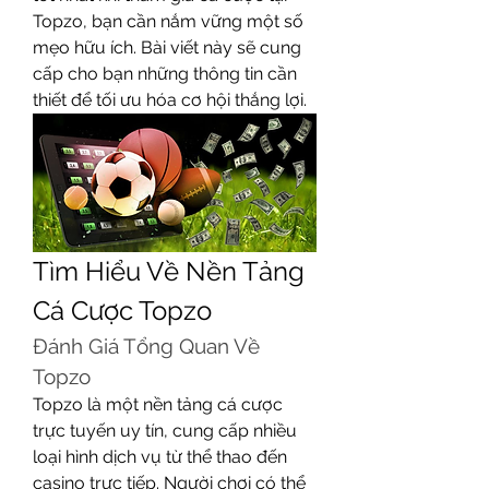
Topzo, bạn cần nắm vững một số 
mẹo hữu ích. Bài viết này sẽ cung 
cấp cho bạn những thông tin cần 
thiết để tối ưu hóa cơ hội thắng lợi.
Tìm Hiểu Về Nền Tảng 
Cá Cược Topzo
Đánh Giá Tổng Quan Về 
Topzo
Topzo là một nền tảng cá cược 
trực tuyến uy tín, cung cấp nhiều 
loại hình dịch vụ từ thể thao đến 
casino trực tiếp. Người chơi có thể 