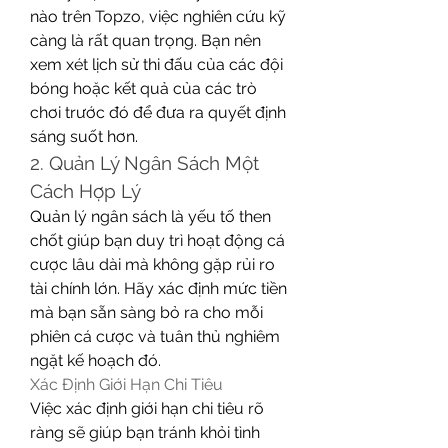
nào trên Topzo, việc nghiên cứu kỹ 
càng là rất quan trọng. Bạn nên 
xem xét lịch sử thi đấu của các đội 
bóng hoặc kết quả của các trò 
chơi trước đó để đưa ra quyết định 
sáng suốt hơn.
2. Quản Lý Ngân Sách Một 
Cách Hợp Lý
Quản lý ngân sách là yếu tố then 
chốt giúp bạn duy trì hoạt động cá 
cược lâu dài mà không gặp rủi ro 
tài chính lớn. Hãy xác định mức tiền 
mà bạn sẵn sàng bỏ ra cho mỗi 
phiên cá cược và tuân thủ nghiêm 
ngặt kế hoạch đó.
Xác Định Giới Hạn Chi Tiêu
Việc xác định giới hạn chi tiêu rõ 
ràng sẽ giúp bạn tránh khỏi tình 