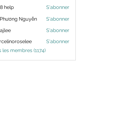
88 help
S'abonner
 Phương Nguyễn
S'abonner
dajlee
S'abonner
celinoroselee
S'abonner
noroselee
s les membres (1174)