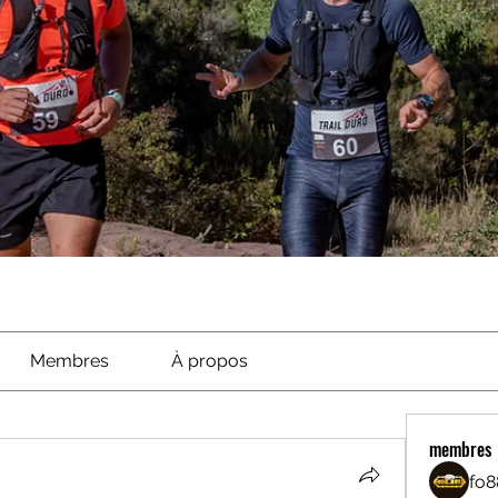
Membres
À propos
membres
fo8