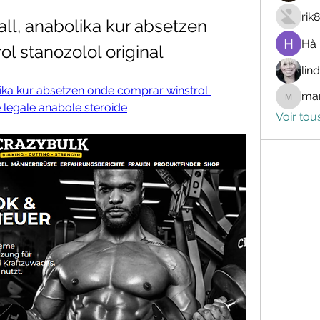
rik
all, anabolika kur absetzen 
Hà
l stanozolol original
lin
olika kur absetzen onde comprar winstrol 
mar
marceli
e legale anabole steroide
Voir tou