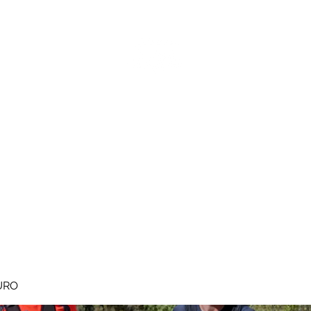
MEGAVALANCHE TRAIL
pe d'Huez
Ile de la Réunion
Inscriptions
Blog
Règlement
URO