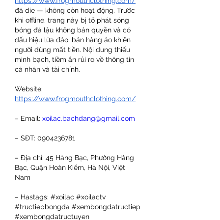
https://www.frogmouthclothing.com/
đã die — không còn hoạt động. Trước 
khi offline, trang này bị tố phát sóng 
bóng đá lậu không bản quyền và có 
dấu hiệu lừa đảo, bán hàng ảo khiến 
người dùng mất tiền. Nội dung thiếu 
minh bạch, tiềm ẩn rủi ro về thông tin 
cá nhân và tài chính.
Website: 
https://www.frogmouthclothing.com/
– Email: 
xoilac.bachdang@gmail.com
– SĐT: 0904236781
– Địa chỉ: 45 Hàng Bạc, Phường Hàng 
Bạc, Quận Hoàn Kiếm, Hà Nội, Việt 
Nam
– Hastags: #xoilac #xoilactv 
#tructiepbongda #xembongdatructiep 
#xembongdatructuyen