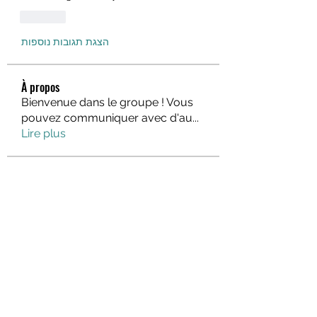
לייק
הצגת תגובות נוספות
À propos
Bienvenue dans le groupe ! Vous
pouvez communiquer avec d'au
...
Lire plus
membres
fo88asia
S'abonner
rik88 help
S'abonner
Hà Phương Nguyễn
S'abonner
lindajlee
S'abonner