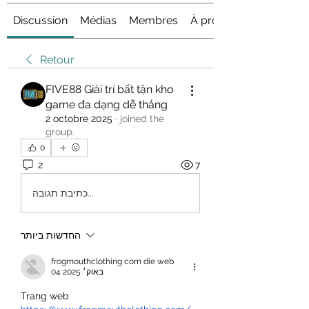
Discussion
Médias
Membres
À propos
Retour
FIVE88 Giải trí bất tận kho
game đa dạng dễ thắng
2 octobre 2025
·
joined the
group.
0
2
7
כתיבת תגובה...
החדשות ביותר
frogmouthclothing com die web
04 באוק׳ 2025
Trang web 