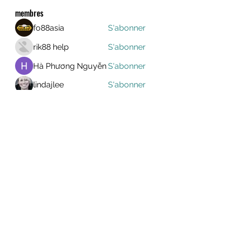
membres
fo88asia
S'abonner
rik88 help
S'abonner
Hà Phương Nguyễn
S'abonner
lindajlee
S'abonner
marcelinoroselee
S'abonner
marcelinoroselee
Voir tous les membres (1174)
MEGAVALANCHE TRAIL
info@uccsportevent.com