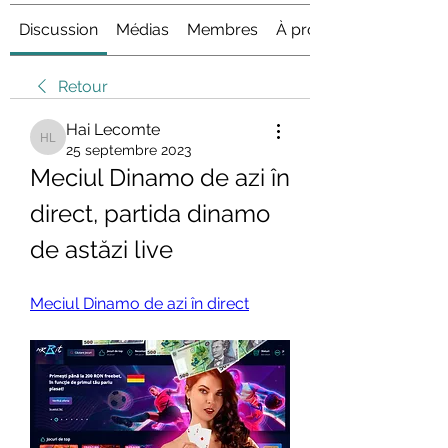
Discussion
Médias
Membres
À propos
Retour
Hai Lecomte
Hai Lecomte
25 septembre 2023
Meciul Dinamo de azi în 
direct, partida dinamo 
de astăzi live
Meciul Dinamo de azi în direct