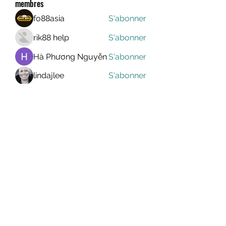
membres
fo88asia
S'abonner
rik88 help
S'abonner
Hà Phương Nguyễn
S'abonner
lindajlee
S'abonner
marcelinoroselee
S'abonner
marcelinoroselee
Voir tous les membres (1174)
MEGAVALANCHE TRAIL
info@uccsportevent.com