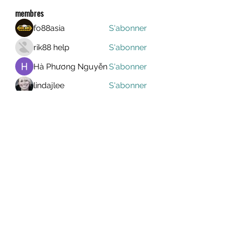
membres
fo88asia
S'abonner
rik88 help
S'abonner
Hà Phương Nguyễn
S'abonner
lindajlee
S'abonner
marcelinoroselee
S'abonner
marcelinoroselee
Voir tous les membres (1174)
MEGAVALANCHE TRAIL
info@uccsportevent.com