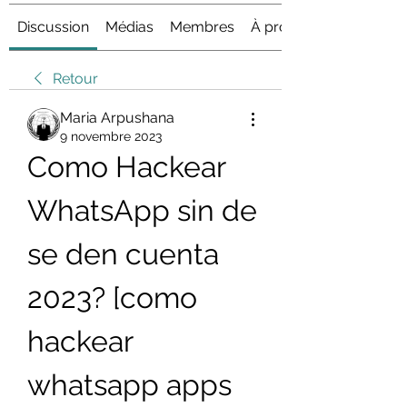
Discussion
Médias
Membres
À propos
Retour
Maria Arpushana
9 novembre 2023
Como Hackear 
WhatsApp sin de 
se den cuenta 
2023? [como 
hackear 
whatsapp apps 