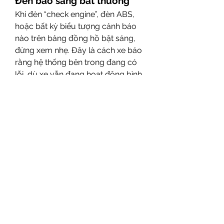
Đèn báo sáng bất thường
Khi đèn “check engine”, đèn ABS, 
hoặc bất kỳ biểu tượng cảnh báo 
nào trên bảng đồng hồ bật sáng, 
đừng xem nhẹ. Đây là cách xe báo 
rằng hệ thống bên trong đang có 
lỗi, dù xe vẫn đang hoạt động bình 
thường. Cần mang xe đến trung 
tâm kỹ thuật để quét lỗi OBD và xử 
lý đúng phần gây ra cảnh báo.
Âm thanh lạ từ động cơ hay 
gầm xe
Tiếng “lạch cạch”, “rè rè”, hoặc 
“cạch cạch” từ khoang máy hoặc 
gầm có thể là dấu hiệu 
bạc đạn, 
bugi, dây curoa hoặc treo gầm 
gặp sự cố
. Nguyên tắc là: xe càng 
chạy lâu, âm thanh càng bất 
thường – càng cần kiểm tra kỹ.