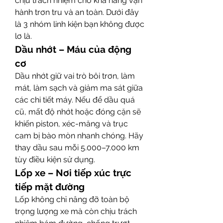
chịu trách nhiệm cho khả năng vận 
hành trơn tru và an toàn. Dưới đây 
là 3 nhóm linh kiện bạn không được 
lơ là.
Dầu nhớt – Máu của động 
cơ
Dầu nhớt giữ vai trò bôi trơn, làm 
mát, làm sạch và giảm ma sát giữa 
các chi tiết máy. Nếu để dầu quá 
cũ, mất độ nhớt hoặc đóng cặn sẽ 
khiến piston, xéc-măng và trục 
cam bị bào mòn nhanh chóng. Hãy 
thay dầu sau mỗi 5.000–7.000 km 
tùy điều kiện sử dụng.
Lốp xe – Nơi tiếp xúc trực 
tiếp mặt đường
Lốp không chỉ nâng đỡ toàn bộ 
trọng lượng xe mà còn chịu trách 