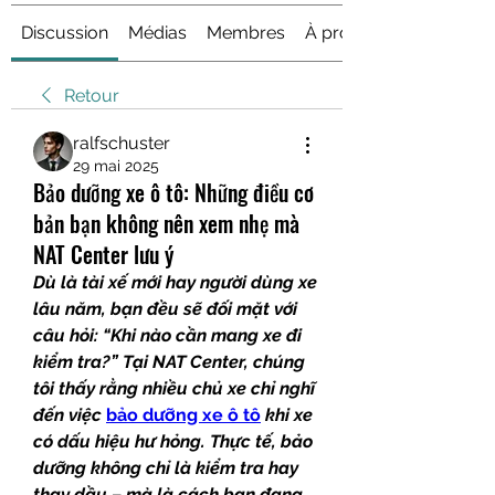
Discussion
Médias
Membres
À propos
Retour
ralfschuster
29 mai 2025
Bảo dưỡng xe ô tô: Những điều cơ
bản bạn không nên xem nhẹ mà
NAT Center lưu ý
Dù là tài xế mới hay người dùng xe 
lâu năm, bạn đều sẽ đối mặt với 
câu hỏi: “Khi nào cần mang xe đi 
kiểm tra?” Tại NAT Center, chúng 
tôi thấy rằng nhiều chủ xe chỉ nghĩ 
đến việc 
bảo dưỡng xe ô tô
 khi xe 
có dấu hiệu hư hỏng. Thực tế, bảo 
dưỡng không chỉ là kiểm tra hay 
thay dầu – mà là cách bạn đang 