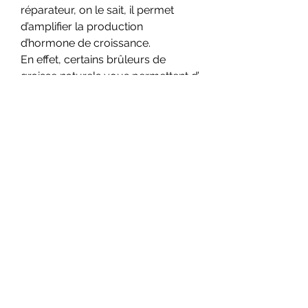
réparateur, on le sait, il permet 
d’amplifier la production 
d’hormone de croissance. 
En effet, certains brûleurs de 
graisse naturels vous permettent d’ 
atténuer la sensation de faim et 
donc de réduire vos apports 
caloriques journaliers. D’autres 
vont drainer l’organisme et 
favoriser l’élimination des toxines, 
deca-durabolin dosage. Enfin, l’ 
effet brûle-graisse ou 
thermogénique de certains va 
augmenter la température du 
corps et favoriser l’élimination des 
graisses en excès.
 prix acheter légal anabolisants 
stéroïde cycle.