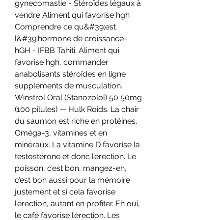
gynecomastie - Stéroïdes légaux à 
vendre Aliment qui favorise hgh 
Comprendre ce qu&#39;est 
l&#39;hormone de croissance-
hGH - IFBB Tahiti. Aliment qui 
favorise hgh, commander 
anabolisants stéroïdes en ligne 
suppléments de musculation. 
Winstrol Oral (Stanozolol) 50 50mg 
(100 pilules) — Hulk Roids. La chair 
du saumon est riche en protéines, 
Oméga-3, vitamines et en 
minéraux. La vitamine D favorise la 
testostérone et donc l’érection. Le 
poisson, c’est bon, mangez-en, 
c’est bon aussi pour la mémoire 
justement et si cela favorise 
l’érection, autant en profiter. Eh oui, 
le café favorise l’érection. Les 