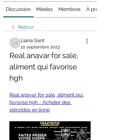
Discussion
Médias
Membres
À propos
Retour
Liana Sant
Liana Sant
10 septembre 2023
Real anavar for sale, 
aliment qui favorise 
hgh
Real anavar for sale, aliment qui 
favorise hgh - Acheter des 
stéroïdes en ligne