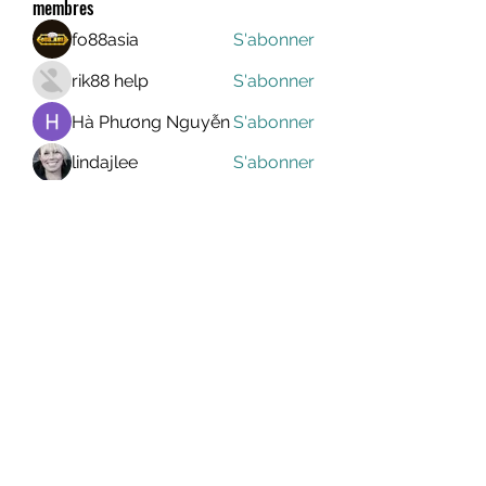
membres
fo88asia
S'abonner
rik88 help
S'abonner
Hà Phương Nguyễn
S'abonner
lindajlee
S'abonner
marcelinoroselee
S'abonner
marcelinoroselee
Voir tous les membres (1174)
MEGAVALANCHE TRAIL
info@uccsportevent.com