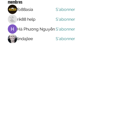
membres
fo88asia
S'abonner
rik88 help
S'abonner
Hà Phương Nguyễn
S'abonner
lindajlee
S'abonner
marcelinoroselee
S'abonner
marcelinoroselee
Voir tous les membres (1174)
MEGAVALANCHE TRAIL
info@uccsportevent.com