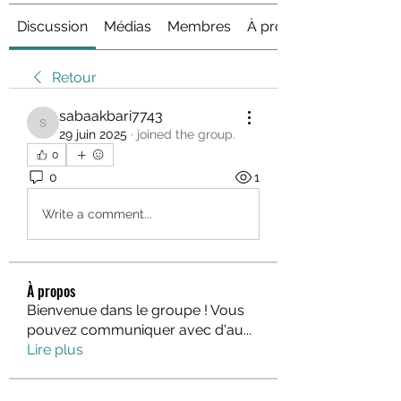
Discussion
Médias
Membres
À propos
Retour
sabaakbari7743
sabaakbari7743
29 juin 2025
·
joined the group.
0
0
1
Write a comment...
À propos
Bienvenue dans le groupe ! Vous
pouvez communiquer avec d'au
...
Lire plus