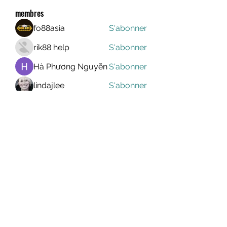
membres
fo88asia
S'abonner
rik88 help
S'abonner
Hà Phương Nguyễn
S'abonner
lindajlee
S'abonner
marcelinoroselee
S'abonner
marcelinoroselee
Voir tous les membres (1174)
MEGAVALANCHE TRAIL
info@uccsportevent.com