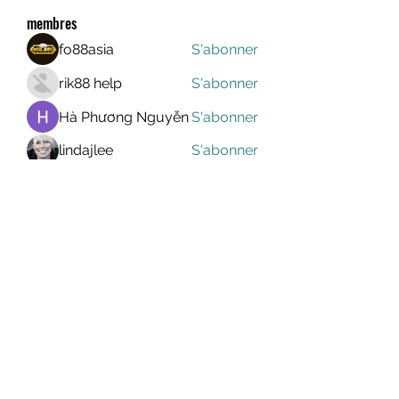
membres
fo88asia
S'abonner
rik88 help
S'abonner
Hà Phương Nguyễn
S'abonner
lindajlee
S'abonner
marcelinoroselee
S'abonner
marcelinoroselee
Voir tous les membres (1173)
MEGAVALANCHE TRAIL
info@uccsportevent.com