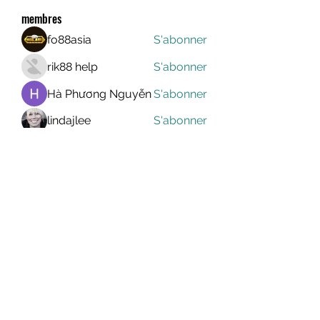
membres
fo88asia
S'abonner
rik88 help
S'abonner
Hà Phương Nguyễn
S'abonner
lindajlee
S'abonner
marcelinoroselee
S'abonner
marcelinoroselee
Voir tous les membres (1174)
MEGAVALANCHE TRAIL
info@uccsportevent.com