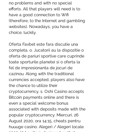
no problems and with no special 
efforts. All that players will need is to 
have a good connection to Wifi 
(therefore, to the Internet and gambling 
websites). Nowadays, you have a 
choice, luckily.
Oferta Favbet este fara discutie una 
completa, o. Jucatorii au la dispozitie o 
oferta de pariuri sportive care cuprinde 
toate sporturile planetei si o oferta la 
fel de impresionanta de jocuri de 
cazinou. Along with the traditional 
currencies accepted, players also have 
the chance to utilize their 
cryptocurrency, s. Oshi Casino accepts 
Bitcoin payments online and there is 
even a special welcome bonus 
associated with deposits made with the 
popular cryptocurrency. Miercuri, 26 
August 2020, ora 14:15, cheats pentru 
huuuge casino. Alegeri / Alegeri locale 