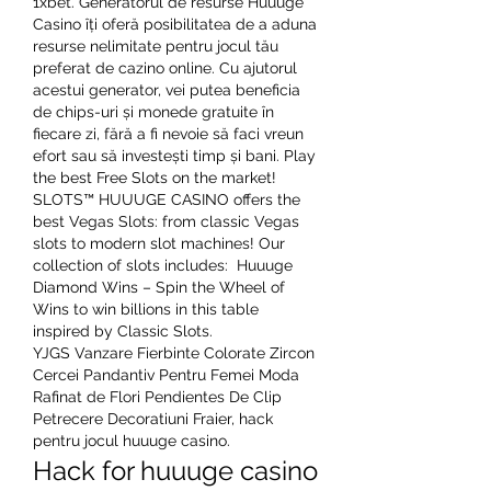
1xbet. Generatorul de resurse Huuuge 
Casino îți oferă posibilitatea de a aduna 
resurse nelimitate pentru jocul tău 
preferat de cazino online. Cu ajutorul 
acestui generator, vei putea beneficia 
de chips-uri și monede gratuite în 
fiecare zi, fără a fi nevoie să faci vreun 
efort sau să investești timp și bani. Play 
the best Free Slots on the market! 
SLOTS™ HUUUGE CASINO offers the 
best Vegas Slots: from classic Vegas 
slots to modern slot machines! Our 
collection of slots includes:  Huuuge 
Diamond Wins – Spin the Wheel of 
Wins to win billions in this table 
inspired by Classic Slots. 
YJGS Vanzare Fierbinte Colorate Zircon 
Cercei Pandantiv Pentru Femei Moda 
Rafinat de Flori Pendientes De Clip 
Petrecere Decoratiuni Fraier, hack 
pentru jocul huuuge casino.
Hack for huuuge casino