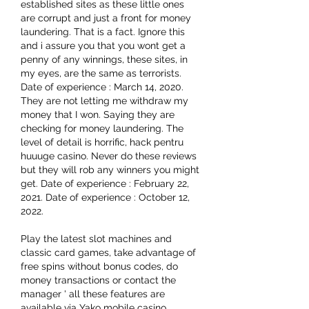
established sites as these little ones 
are corrupt and just a front for money 
laundering. That is a fact. Ignore this 
and i assure you that you wont get a 
penny of any winnings, these sites, in 
my eyes, are the same as terrorists. 
Date of experience : March 14, 2020. 
They are not letting me withdraw my 
money that I won. Saying they are 
checking for money laundering. The 
level of detail is horrific, hack pentru 
huuuge casino. Never do these reviews 
but they will rob any winners you might 
get. Date of experience : February 22, 
2021. Date of experience : October 12, 
2022.
Play the latest slot machines and 
classic card games, take advantage of 
free spins without bonus codes, do 
money transactions or contact the 
manager ' all these features are 
available via Yako mobile casino, 