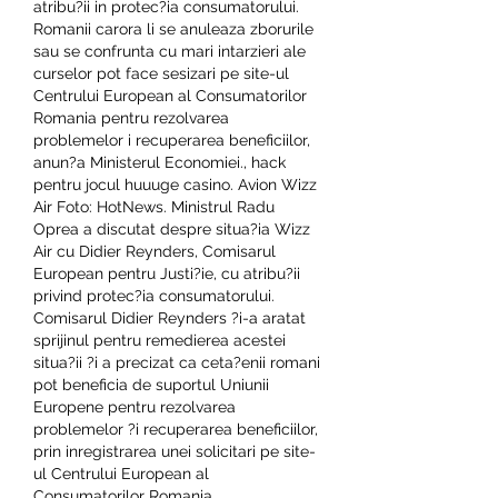
atribu?ii in protec?ia consumatorului. 
Romanii carora li se anuleaza zborurile 
sau se confrunta cu mari intarzieri ale 
curselor pot face sesizari pe site-ul 
Centrului European al Consumatorilor 
Romania pentru rezolvarea 
problemelor i recuperarea beneficiilor, 
anun?a Ministerul Economiei., hack 
pentru jocul huuuge casino. Avion Wizz 
Air Foto: HotNews. Ministrul Radu 
Oprea a discutat despre situa?ia Wizz 
Air cu Didier Reynders, Comisarul 
European pentru Justi?ie, cu atribu?ii 
privind protec?ia consumatorului. 
Comisarul Didier Reynders ?i-a aratat 
sprijinul pentru remedierea acestei 
situa?ii ?i a precizat ca ceta?enii romani 
pot beneficia de suportul Uniunii 
Europene pentru rezolvarea 
problemelor ?i recuperarea beneficiilor, 
prin inregistrarea unei solicitari pe site-
ul Centrului European al 
Consumatorilor Romania 