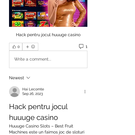
Hack pentru jocul huuuge casino
1
0
Write a comment...
Newest
Hai Lecomte
Sep 26, 2023
Hack pentru jocul 
huuuge casino
Huuuge Casino Slots – Best Fruit 
Machines este un faimos joc de sloturi 