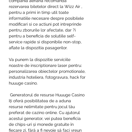
compania aeriana recomanda 
rezervarea biletelor direct la Wizz Air , 
pentru a primi in timp util toate 
informatiile necesare despre posibilele 
modificari si ce actiuni pot intreprinde 
pentru zborurile lor afectate, dar ?i 
pentru a beneficia de solutiile self-
service rapide si disponibile non-stop, 
aflate la dispozitia pasagerilor.
Va punem la dispozitie serviciile 
noastre de inscriptionare laser pentru: 
personalizarea obiectelor promotionale, 
industria hoteliera, fotogravura, hack for 
huuuge casino.
 Generatorul de resurse Huuuge Casino 
îți oferă posibilitatea de a aduna 
resurse nelimitate pentru jocul tău 
preferat de cazino online. Cu ajutorul 
acestui generator, vei putea beneficia 
de chips-uri și monede gratuite în 
fiecare zi, fără a fi nevoie să faci vreun 