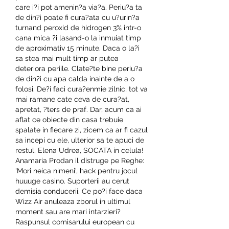
care i?i pot amenin?a via?a. Periu?a ta 
de din?i poate fi cura?ata cu u?urin?a 
turnand peroxid de hidrogen 3% intr-o 
cana mica ?i lasand-o la inmuiat timp 
de aproximativ 15 minute. Daca o la?i 
sa stea mai mult timp ar putea 
deteriora periile. Clate?te bine periu?a 
de din?i cu apa calda inainte de a o 
folosi. De?i faci cura?enmie zilnic, tot va 
mai ramane cate ceva de cura?at, 
apretat, ?ters de praf. Dar, acum ca ai 
aflat ce obiecte din casa trebuie 
spalate in fiecare zi, zicem ca ar fi cazul 
sa incepi cu ele, ulterior sa te apuci de 
restul. Elena Udrea, SOCATA in celula! 
Anamaria Prodan il distruge pe Reghe: 
'Mori neica nimeni', hack pentru jocul 
huuuge casino. Suporterii au cerut 
demisia conducerii. Ce po?i face daca 
Wizz Air anuleaza zborul in ultimul 
moment sau are mari intarzieri? 
Raspunsul comisarului european cu 