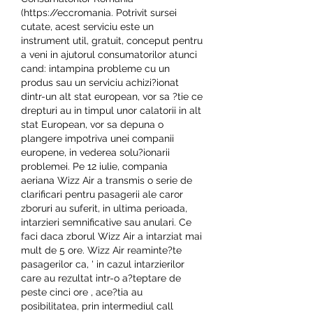
(https://eccromania. Potrivit sursei 
cutate, acest serviciu este un 
instrument util, gratuit, conceput pentru 
a veni in ajutorul consumatorilor atunci 
cand: intampina probleme cu un 
produs sau un serviciu achizi?ionat 
dintr-un alt stat european, vor sa ?tie ce 
drepturi au in timpul unor calatorii in alt 
stat European, vor sa depuna o 
plangere impotriva unei companii 
europene, in vederea solu?ionarii 
problemei. Pe 12 iulie, compania 
aeriana Wizz Air a transmis o serie de 
clarificari pentru pasagerii ale caror 
zboruri au suferit, in ultima perioada, 
intarzieri semnificative sau anulari. Ce 
faci daca zborul Wizz Air a intarziat mai 
mult de 5 ore. Wizz Air reaminte?te 
pasagerilor ca, ' in cazul intarzierilor 
care au rezultat intr-o a?teptare de 
peste cinci ore , ace?tia au 
posibilitatea, prin intermediul call 