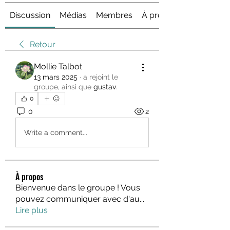
Discussion
Médias
Membres
À propos
Retour
Mollie Talbot
13 mars 2025
·
a rejoint le
groupe, ainsi que
gustav
.
0
0
2
Write a comment...
À propos
Bienvenue dans le groupe ! Vous
pouvez communiquer avec d'au
...
Lire plus