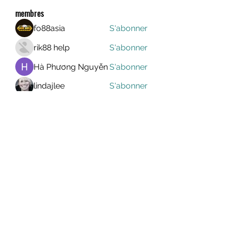
membres
fo88asia
S'abonner
rik88 help
S'abonner
Hà Phương Nguyễn
S'abonner
lindajlee
S'abonner
marcelinoroselee
S'abonner
marcelinoroselee
Voir tous les membres (1172)
MEGAVALANCHE TRAIL
info@uccsportevent.com