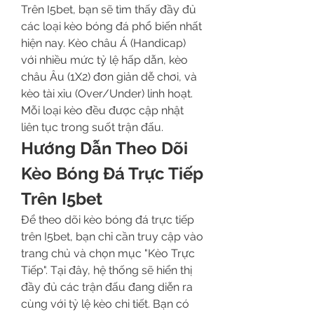
Trên I5bet, bạn sẽ tìm thấy đầy đủ 
các loại kèo bóng đá phổ biến nhất 
hiện nay. Kèo châu Á (Handicap) 
với nhiều mức tỷ lệ hấp dẫn, kèo 
châu Âu (1X2) đơn giản dễ chơi, và 
kèo tài xỉu (Over/Under) linh hoạt. 
Mỗi loại kèo đều được cập nhật 
liên tục trong suốt trận đấu.
Hướng Dẫn Theo Dõi 
Kèo Bóng Đá Trực Tiếp 
Trên I5bet
Để theo dõi kèo bóng đá trực tiếp 
trên I5bet, bạn chỉ cần truy cập vào 
trang chủ và chọn mục "Kèo Trực 
Tiếp". Tại đây, hệ thống sẽ hiển thị 
đầy đủ các trận đấu đang diễn ra 
cùng với tỷ lệ kèo chi tiết. Bạn có 