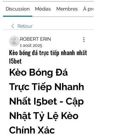
Discussion
Médias
Membres
À propos
Retour
ROBERT ERIN
1 août 2025
Kèo bóng đá trực tiếp nhanh nhất
I5bet
Kèo Bóng Đá 
Trực Tiếp Nhanh 
Nhất I5bet - Cập 
Nhật Tỷ Lệ Kèo 
Chính Xác