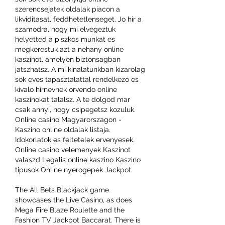
szerencsejatek oldalak piacon a 
likviditasat, feddhetetlenseget. Jo hir a 
szamodra, hogy mi elvegeztuk 
helyetted a piszkos munkat es 
megkerestuk azt a nehany online 
kaszinot, amelyen biztonsagban 
jatszhatsz. A mi kinalatunkban kizarolag 
sok eves tapasztalattal rendelkezo es 
kivalo hirnevnek orvendo online 
kaszinokat talalsz. A te dolgod mar 
csak annyi, hogy csipegetsz kozuluk. 
Online casino Magyarorszagon - 
Kaszino online oldalak listaja. 
Idokorlatok es feltetelek ervenyesek. 
Online casino velemenyek Kaszinot 
valaszd Legalis online kaszino Kaszino 
tipusok Online nyerogepek Jackpot.
The All Bets Blackjack game 
showcases the Live Casino, as does 
Mega Fire Blaze Roulette and the 
Fashion TV Jackpot Baccarat. There is 