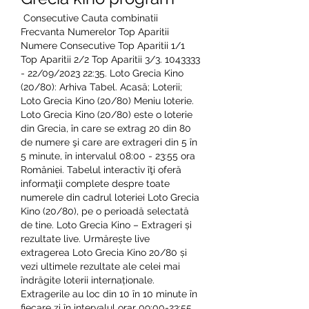
 Consecutive Cauta combinatii 
Frecvanta Numerelor Top Aparitii 
Numere Consecutive Top Aparitii 1/1 
Top Aparitii 2/2 Top Aparitii 3/3. 1043333 
- 22/09/2023 22:35. Loto Grecia Kino 
(20/80): Arhiva Tabel. Acasă; Loterii; 
Loto Grecia Kino (20/80) Meniu loterie. 
Loto Grecia Kino (20/80) este o loterie 
din Grecia, în care se extrag 20 din 80 
de numere şi care are extrageri din 5 în 
5 minute, în intervalul 08:00 - 23:55 ora 
României. Tabelul interactiv îţi oferă 
informaţii complete despre toate 
numerele din cadrul loteriei Loto Grecia 
Kino (20/80), pe o perioadă selectată 
de tine. Loto Grecia Kino – Extrageri și 
rezultate live. Urmărește live 
extragerea Loto Grecia Kino 20/80 și 
vezi ultimele rezultate ale celei mai 
îndrăgite loterii internaționale. 
Extragerile au loc din 10 în 10 minute în 
fiecare zi în intervalul orar 09:00-23:55. 