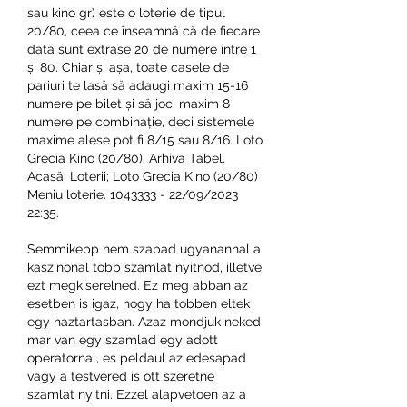
sau kino gr) este o loterie de tipul 
20/80, ceea ce înseamnă că de fiecare 
dată sunt extrase 20 de numere între 1 
și 80. Chiar și așa, toate casele de 
pariuri te lasă să adaugi maxim 15-16 
numere pe bilet și să joci maxim 8 
numere pe combinație, deci sistemele 
maxime alese pot fi 8/15 sau 8/16. Loto 
Grecia Kino (20/80): Arhiva Tabel. 
Acasă; Loterii; Loto Grecia Kino (20/80) 
Meniu loterie. 1043333 - 22/09/2023 
22:35. 
Semmikepp nem szabad ugyanannal a 
kaszinonal tobb szamlat nyitnod, illetve 
ezt megkiserelned. Ez meg abban az 
esetben is igaz, hogy ha tobben eltek 
egy haztartasban. Azaz mondjuk neked 
mar van egy szamlad egy adott 
operatornal, es peldaul az edesapad 
vagy a testvered is ott szeretne 
szamlat nyitni. Ezzel alapvetoen az a 