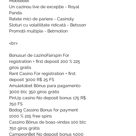
Mobilebet
Un cazinou live de excepție - Royal 
Panda
Ratele mici de pariere - Casinoly
Sloturi cu volatilitate ridicată - Betsson
Promoții multiple - Betmotion
<br>
Bonusuri de cazinoFairspin For 
registration + first deposit 200 % 225 
giros grátis
Rant Casino For registration + first 
deposit 3000 R$ 25 FS
Amuletobet Bônus para pagamento 
3000 btc 350 giros grátis
PinUp casino No deposit bonus 175 R$ 
750 FS
Bodog Cassino Bonus for payment 
1000 % 225 free spins
Cassino Bônus de boas-vindas 100 btc 
750 giros grátis
CampeonBet No deposit bonus 5000 