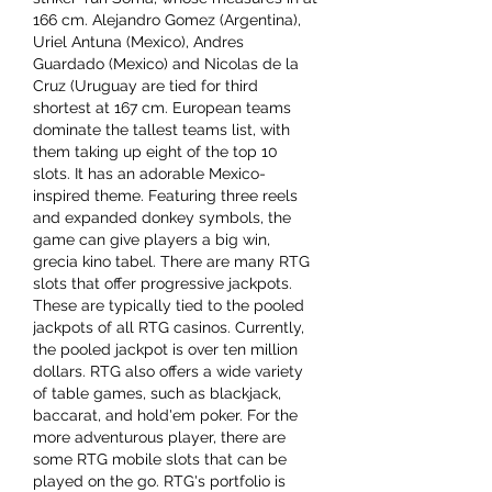
166 cm. Alejandro Gomez (Argentina), 
Uriel Antuna (Mexico), Andres 
Guardado (Mexico) and Nicolas de la 
Cruz (Uruguay are tied for third 
shortest at 167 cm. European teams 
dominate the tallest teams list, with 
them taking up eight of the top 10 
slots. It has an adorable Mexico-
inspired theme. Featuring three reels 
and expanded donkey symbols, the 
game can give players a big win, 
grecia kino tabel. There are many RTG 
slots that offer progressive jackpots. 
These are typically tied to the pooled 
jackpots of all RTG casinos. Currently, 
the pooled jackpot is over ten million 
dollars. RTG also offers a wide variety 
of table games, such as blackjack, 
baccarat, and hold'em poker. For the 
more adventurous player, there are 
some RTG mobile slots that can be 
played on the go. RTG's portfolio is 