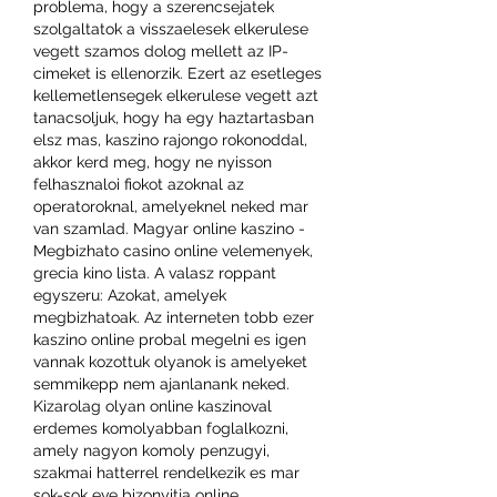
problema, hogy a szerencsejatek 
szolgaltatok a visszaelesek elkerulese 
vegett szamos dolog mellett az IP-
cimeket is ellenorzik. Ezert az esetleges 
kellemetlensegek elkerulese vegett azt 
tanacsoljuk, hogy ha egy haztartasban 
elsz mas, kaszino rajongo rokonoddal, 
akkor kerd meg, hogy ne nyisson 
felhasznaloi fiokot azoknal az 
operatoroknal, amelyeknel neked mar 
van szamlad. Magyar online kaszino - 
Megbizhato casino online velemenyek, 
grecia kino lista. A valasz roppant 
egyszeru: Azokat, amelyek 
megbizhatoak. Az interneten tobb ezer 
kaszino online probal megelni es igen 
vannak kozottuk olyanok is amelyeket 
semmikepp nem ajanlanank neked. 
Kizarolag olyan online kaszinoval 
erdemes komolyabban foglalkozni, 
amely nagyon komoly penzugyi, 
szakmai hatterrel rendelkezik es mar 
sok-sok eve bizonyitja online 