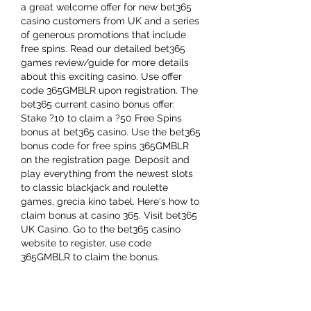
a great welcome offer for new bet365 
casino customers from UK and a series 
of generous promotions that include 
free spins. Read our detailed bet365 
games review/guide for more details 
about this exciting casino. Use offer 
code 365GMBLR upon registration. The 
bet365 current casino bonus offer: 
Stake ?10 to claim a ?50 Free Spins 
bonus at bet365 casino. Use the bet365 
bonus code for free spins 365GMBLR 
on the registration page. Deposit and 
play everything from the newest slots 
to classic blackjack and roulette 
games, grecia kino tabel. Here's how to 
claim bonus at casino 365. Visit bet365 
UK Casino. Go to the bet365 casino 
website to register, use code 
365GMBLR to claim the bonus.
Ready to play some of the hottest 
games online, l. Check out these top 3 