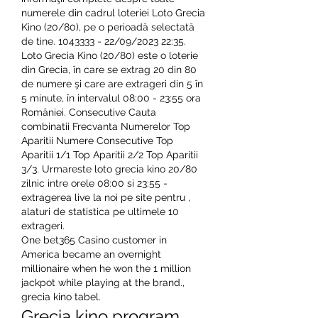
numerele din cadrul loteriei Loto Grecia 
Kino (20/80), pe o perioadă selectată 
de tine. 1043333 - 22/09/2023 22:35. 
Loto Grecia Kino (20/80) este o loterie 
din Grecia, în care se extrag 20 din 80 
de numere şi care are extrageri din 5 în 
5 minute, în intervalul 08:00 - 23:55 ora 
României. Consecutive Cauta 
combinatii Frecvanta Numerelor Top 
Aparitii Numere Consecutive Top 
Aparitii 1/1 Top Aparitii 2/2 Top Aparitii 
3/3. Urmareste loto grecia kino 20/80 
zilnic intre orele 08:00 si 23:55 - 
extragerea live la noi pe site pentru , 
alaturi de statistica pe ultimele 10 
extrageri. 
One bet365 Casino customer in 
America became an overnight 
millionaire when he won the 1 million 
jackpot while playing at the brand., 
grecia kino tabel.
Grecia kino program