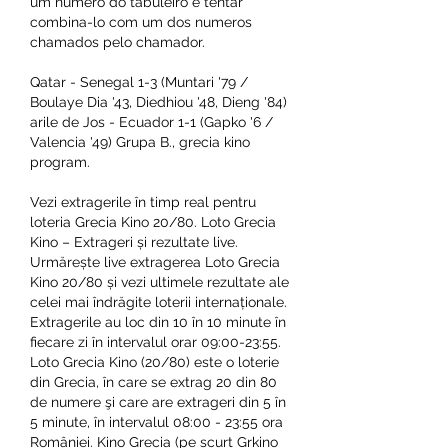
um numero do tabuleiro e tentar 
combina-lo com um dos numeros 
chamados pelo chamador.
Qatar - Senegal 1-3 (Muntari '79 / 
Boulaye Dia '43, Diedhiou '48, Dieng '84) 
arile de Jos - Ecuador 1-1 (Gapko '6 / 
Valencia '49) Grupa B., grecia kino 
program.
Vezi extragerile în timp real pentru 
loteria Grecia Kino 20/80. Loto Grecia 
Kino – Extrageri și rezultate live. 
Urmărește live extragerea Loto Grecia 
Kino 20/80 și vezi ultimele rezultate ale 
celei mai îndrăgite loterii internaționale. 
Extragerile au loc din 10 în 10 minute în 
fiecare zi în intervalul orar 09:00-23:55. 
Loto Grecia Kino (20/80) este o loterie 
din Grecia, în care se extrag 20 din 80 
de numere şi care are extrageri din 5 în 
5 minute, în intervalul 08:00 - 23:55 ora 
României. Kino Grecia (pe scurt Grkino 