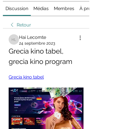
Discussion
Médias
Membres
À propos
Retour
Hai Lecomte
Hai Lecomte
24 septembre 2023
Grecia kino tabel, 
grecia kino program
Grecia kino tabel