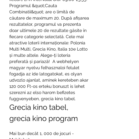
Programul &quot;Cauta 
Combinatii&quot; are o limită de 
căutare de maximum 20. După afișarea 
rezultatelor, programul va prezenta 
doar ultimele 20 de rezultate găsite în 
fiecare categorie selectată. Cele mai 
atractive loterii internaționale: Polonia 
Multi Multi, Grecia Kino, Italia 10e Lotto 
și multe altele. Alege-ți loteria 
preferată și pariază!  A webhelyen 
magyar nyelvu felhasznaloi felulet 
fogadja az ide latogatokat, es olyan 
udvozlo ajanlat, aminek kereteben akar 
120 000 Ft-os erteku bonuszt is lehet 
szerezni az elso harom befizetes 
fuggvenyeben, grecia kino tabel.
Grecia kino tabel, 
grecia kino program
Mai bun decât 1, 000 de jocuri - 