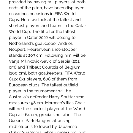
provided by having tall players, at both 
ends of the pitch, have been displayed 
on various occasions in FIFA World 
Cups. Here we look at the tallest and 
shortest players and teams in the Qatar 
World Cup. The title for the tallest 
player in Qatar 2022 will belong to 
Netherland's goalkeeper Andries 
Noppert. Heerenveen shot-stopper 
stands at 203 cm. Following him will be 
Vanja Milinkovic-Savic of Serbia (202 
cm) and Thibaut Courtois of Belgium 
(200 cm), both goalkeepers. FIFA World 
Cup: 831 players, 608 of them from 
European clubs. The tallest outfield 
player in the tournament will be 
Australia's defender Harry Souttar who 
measures 198 cm. Morocco's Ilias Chair 
will be the shortest player at the World 
Cup at 164 cm, grecia kino tabel. The 
Queen's Park Rangers attacking 
midfielder is followed by Japanese 
striker Yuri Soma, whose measures in at 