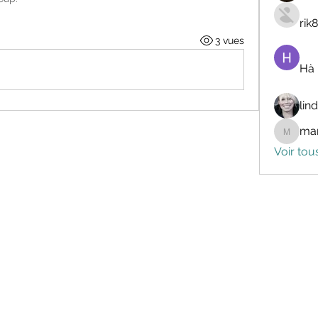
rik
3 vues
Hà
lin
mar
marceli
Voir tou