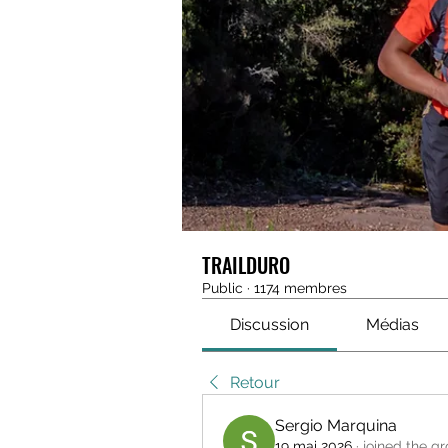
TRAILDURO
Public
·
1174 membres
Discussion
Médias
Retour
Sergio Marquina
19 mai 2026
·
joined the gr