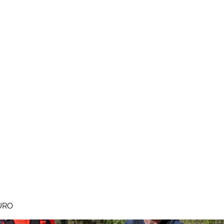
MEGAVALANCHE TRAIL
pe d'Huez
Ile de la Réunion
Inscriptions
Blog
Règlement
URO