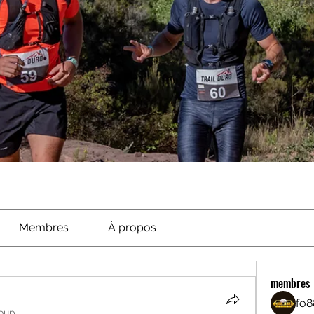
Membres
À propos
membres
fo8
oup.