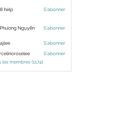
88 help
S'abonner
 Phương Nguyễn
S'abonner
dajlee
S'abonner
celinoroselee
S'abonner
noroselee
s les membres (1174)