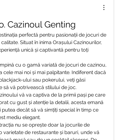
o. Cazinoul Genting
stinația perfectă pentru pasionații de jocuri de 
alitate. Situat în inima Orașului Cazinourilor, 
eriență unică și captivantă pentru toți 
âmpină cu o gamă variată de jocuri de cazinou, 
a cele mai noi și mai palpitante. Indiferent dacă 
 blackjack-ului sau pokerului, veți găsi 
să vă potrivească stilului de joc.
inoului vă va captiva de la primii pași pe care 
ecorat cu gust și atenție la detalii, acesta emană 
i putea decât să vă simțiți special în timp ce 
acest mediu elegant.
racția nu se oprește doar la jocurile de 
 o varietate de restaurante și baruri, unde vă 
cioasă masă sau de un cocktail răcoros. De 