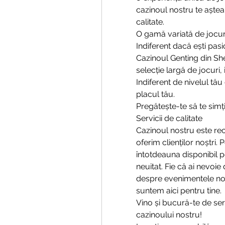
cazinoul nostru te așteap
calitate.
O gamă variată de jocur
Indiferent dacă ești pasi
Cazinoul Genting din Sheff
selecție largă de jocuri, 
Indiferent de nivelul tău
placul tău.
Pregătește-te să te simț
Servicii de calitate
Cazinoul nostru este rec
oferim clienților noștri.
întotdeauna disponibil pe
neuitat. Fie că ai nevoie 
despre evenimentele noas
suntem aici pentru tine.
Vino și bucură-te de ser
cazinoului nostru!