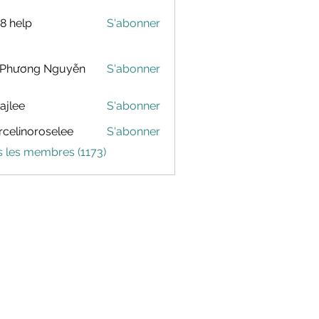
88 help
S'abonner
 Phương Nguyễn
S'abonner
dajlee
S'abonner
celinoroselee
S'abonner
noroselee
s les membres (1173)