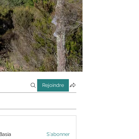
Rejoindre
8asia
S'abonner