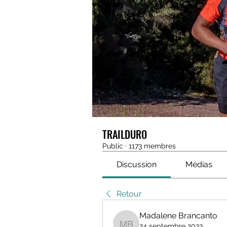
TRAILDURO
Public
·
1173 membres
Discussion
Médias
Retour
Madalene Brancanto
24 septembre 2023