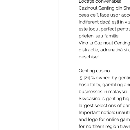
Locație convenabilă
Cazinoul Genting din Shef
ceea ce îl face ușor acces
Indiferent dacă ești în vi
este locul perfect pentru 
prieteni sau familie.
Vino la Cazinoul Genting 
distracție, adrenalină și
deschise!
Genting casino.
 5 [21] % owned by genting berhad) – it is involved in leisure and 
hospitality, gambling an
businesses in malaysia, 
Skycasino is genting high
largest selections of ga
Important notice: unaut
and logo for online gamin
for northern region trave