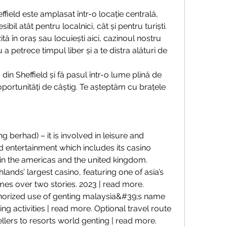
field este amplasat într-o locație centrală, 
ibil atât pentru localnici, cât și pentru turiști. 
zită în oraș sau locuiești aici, cazinoul nostru 
a petrece timpul liber și a te distra alături de 
din Sheffield și fă pasul într-o lume plină de 
 oportunități de câștig. Te așteptăm cu brațele 
d entertainment which includes its casino 
in the americas and the united kingdom. 
lands’ largest casino, featuring one of asia’s 
mes over two stories. 2023 | read more. 
horized use of genting malaysia&#39;s name 
g activities | read more. Optional travel route 
llers to resorts world genting | read more. 