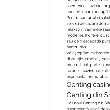
asemenea, cazinoul orga
concerte, care adaugă în
Pentru confortul și satisf
servicii de cazare de înal
relaxați în camerele sale 
moderne. Indiferent dac
sau de o escapadă plină 
pentru dvs.
Vă așteptăm cu brațele d
distracție, emoție și senz
mereu. Luați parte la ave
ce acest cazinou de elit
experiență memorabilă și
Genting casino
Genting din Sh
Cazinoul Genting din She
o experiență unică de joc 