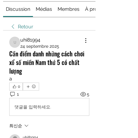
Discussion
Médias
Membres
À propos
Retour
uhi81994
uhi81994
24 septembre 2025
Cần điểm danh những cách chơi
xổ số miền Nam thứ 5 có chất
lượng
a
0
1
5
댓글을 입력하세요.
최신순
uhi81994