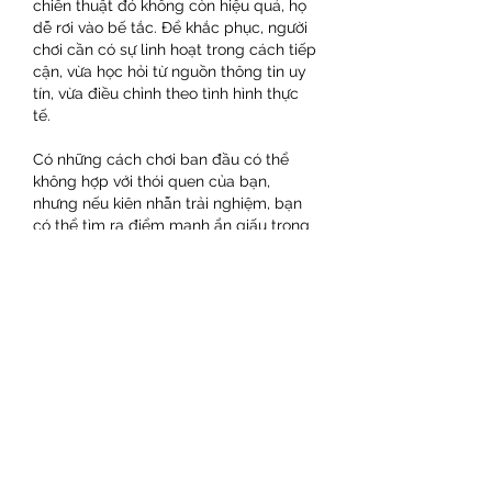
chiến thuật đó không còn hiệu quả, họ 
dễ rơi vào bế tắc. Để khắc phục, người 
chơi cần có sự linh hoạt trong cách tiếp 
cận, vừa học hỏi từ nguồn thông tin uy 
tín, vừa điều chỉnh theo tình hình thực 
tế.
Có những cách chơi ban đầu có thể 
không hợp với thói quen của bạn, 
nhưng nếu kiên nhẫn trải nghiệm, bạn 
có thể tìm ra điểm mạnh ẩn giấu trong 
đó. Sự kiên trì và khả năng thích nghi 
chính là yếu tố quan trọng giúp người 
chơi giữ vững tinh thần và tăng cơ hội 
thành công.
➡️ ➡️ ➡️ Khám phá những con số may 
mắn từ XSMN hôm nay để nâng cơ hội 
trúng giải tại đây: 
Kết quả xổ số miền 
Nam thứ 5 hàng tuần
Kết luận – Chất lượng hơn số lượng