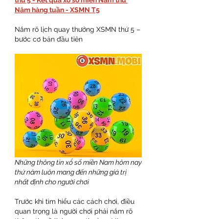
thu 5 - Kết quả xổ số miền Nam thứ 
Năm hàng tuần - XSMN T5
Nắm rõ lịch quay thưởng XSMN thứ 5 – 
bước cơ bản đầu tiên
Những thông tin xổ số miền Nam hôm nay 
thứ năm luôn mang đến những giá trị 
nhất định cho người chơi
Trước khi tìm hiểu các cách chơi, điều 
quan trọng là người chơi phải nắm rõ 