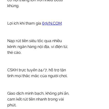
khủng.
Lợi ích khi tham gia 
69VN.COM
Nạp rút tiền siêu tốc qua nhiều 
kênh: ngân hàng nội địa, ví điện tử, 
thẻ cào.
CSKH trực tuyến 24/7, hỗ trợ tận 
tình mọi thắc mắc của người chơi.
Giao dịch minh bạch, không phí ẩn, 
cam kết rút tiền nhanh trong vài 
phút.