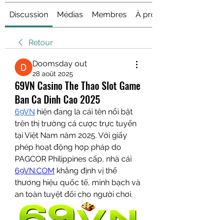
Discussion
Médias
Membres
À propos
Retour
Doomsday out
28 août 2025
69VN Casino The Thao Slot Game
Ban Ca Dinh Cao 2025
69VN
 hiện đang là cái tên nổi bật 
trên thị trường cá cược trực tuyến 
tại Việt Nam năm 2025. Với giấy 
phép hoạt động hợp pháp do 
PAGCOR Philippines cấp, nhà cái 
69VN.COM
 khẳng định vị thế 
thương hiệu quốc tế, minh bạch và 
an toàn tuyệt đối cho người chơi.