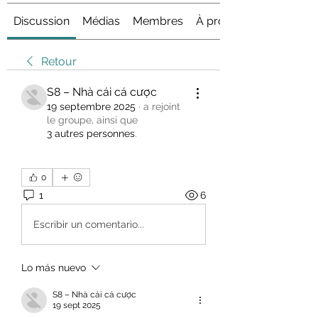
Discussion
Médias
Membres
À propos
Retour
S8 – Nhà cái cá cược
19 septembre 2025
·
a rejoint
le groupe, ainsi que
3 autres personnes
.
0
1
6
Escribir un comentario...
Lo más nuevo
S8 – Nhà cái cá cược
19 sept 2025