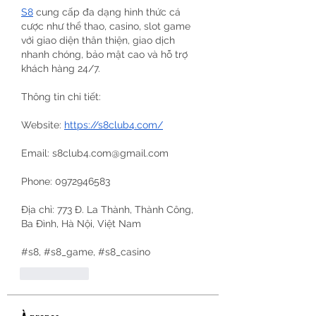
S8
 cung cấp đa dạng hình thức cá 
cược như thể thao, casino, slot game 
với giao diện thân thiện, giao dịch 
nhanh chóng, bảo mật cao và hỗ trợ 
khách hàng 24/7.
Thông tin chi tiết:
Website: 
https://s8club4.com/
Email: 
s8club4.com@gmail.com
Phone: 0972946583
Địa chỉ: 773 Đ. La Thành, Thành Công, 
Ba Đình, Hà Nội, Việt Nam
#s8, #s8_game, #s8_casino
Me gusta