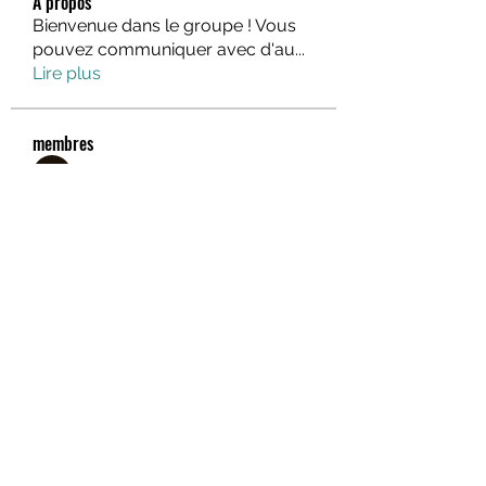
À propos
Bienvenue dans le groupe ! Vous
pouvez communiquer avec d'au
...
Lire plus
membres
fo88asia
S'abonner
rik88 help
S'abonner
Hà Phương Nguyễn
S'abonner
lindajlee
S'abonner
marcelinoroselee
S'abonner
marcelinoroselee
Voir tous les membres (1174)