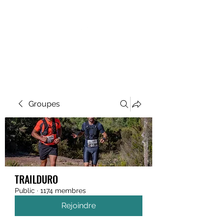
MEGAVALANCHE TRAIL
Groupes
TRAILDURO
Public
·
1174 membres
Rejoindre