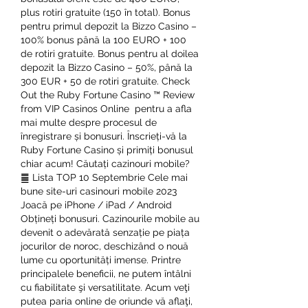
plus rotiri gratuite (150 în total). Bonus 
pentru primul depozit la Bizzo Casino – 
100% bonus până la 100 EURO + 100 
de rotiri gratuite. Bonus pentru al doilea 
depozit la Bizzo Casino – 50%, până la 
300 EUR + 50 de rotiri gratuite. Check 
Out the Ruby Fortune Casino ™ Review 
from VIP Casinos Online  pentru a afla 
mai multe despre procesul de 
înregistrare și bonusuri. Înscrieți-vă la 
Ruby Fortune Casino și primiți bonusul 
chiar acum! Căutați cazinouri mobile? 
䷀ Lista TOP 10 Septembrie Cele mai 
bune site-uri casinouri mobile 2023 
Joacă pe iPhone / iPad / Android 
Obțineți bonusuri. Cazinourile mobile au 
devenit o adevărată senzație pe piața 
jocurilor de noroc, deschizând o nouă 
lume cu oportunități imense. Printre 
principalele beneficii, ne putem întâlni 
cu fiabilitate şi versatilitate. Acum veţi 
putea paria online de oriunde vă aflaţi, 