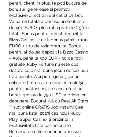
pentru clienț. În plus, te poți bucura de 
bonusuri generoase și promoții 
exclusive direct din aplicație! Unibet. 
Valoarea totală a bonusului oferit este 
de 400 EURO, plus rotiri gratuite (150 în 
total). Bonus pentru primul depozit la 
Bizzo Casino – 100% bonus până la 100 
EURO + 100 de rotiri gratuite. Bonus 
pentru al doilea depozit la Bizzo Casino 
– 50%, până la 300 EUR + 50 de rotiri 
gratuite. Ruby Fortune nu este doar 
despre cele mai bune jocuri de cazinou 
tradiționale. Aici puteți juca și jocuri 
online în timp real cu crupieri reali. Și 
pentru jucătorii noi, cazinoul oferă un 
bonus grozav de 750 USD la prima lor 
depunere! Bucurați-vă cu Reel All Stars 
™ slot online GRATIS Joc instant! Cea 
mai bună listă [2023] cazinouri Ruby 
Play. Super Cazino îți prezintă în 
exclusivitate lista casino online 
România cu cele mai bune bonusuri. 