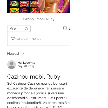
Cazinou mobil Ruby
1
0
Write a comment...
Newest
Hai Lecomte
Sep 26, 2023
Cazinou mobil Ruby
Sol Cazinou: Cazinou nou, cu bonusuri 
excelente de depunere, rambursare, 
monedă proprie a jocului și versiune 
descărcabilă (instrumentul # 1 pentru 
ocolirea încuietorilor!). Valoarea totală a 
bonusului oferit este de 400 EURO, 