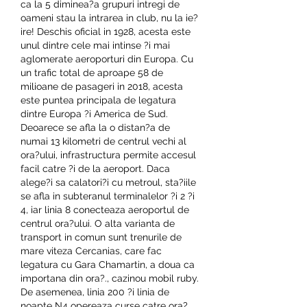
ca la 5 diminea?a grupuri intregi de 
oameni stau la intrarea in club, nu la ie?
ire! Deschis oficial in 1928, acesta este 
unul dintre cele mai intinse ?i mai 
aglomerate aeroporturi din Europa. Cu 
un trafic total de aproape 58 de 
milioane de pasageri in 2018, acesta 
este puntea principala de legatura 
dintre Europa ?i America de Sud. 
Deoarece se afla la o distan?a de 
numai 13 kilometri de centrul vechi al 
ora?ului, infrastructura permite accesul 
facil catre ?i de la aeroport. Daca 
alege?i sa calatori?i cu metroul, sta?iile 
se afla in subteranul terminalelor ?i 2 ?i 
4, iar linia 8 conecteaza aeroportul de 
centrul ora?ului. O alta varianta de 
transport in comun sunt trenurile de 
mare viteza Cercanias, care fac 
legatura cu Gara Chamartin, a doua ca 
importana din ora?., cazinou mobil ruby. 
De asemenea, linia 200 ?i linia de 
noapte N4 opereaza curse catre ora?. 