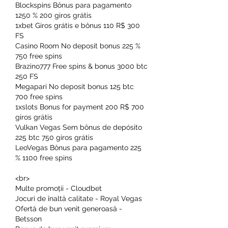
Blockspins Bônus para pagamento 
1250 % 200 giros grátis
1xbet Giros grátis e bônus 110 R$ 300 
FS
Casino Room No deposit bonus 225 % 
750 free spins
Brazino777 Free spins & bonus 3000 btc 
250 FS
Megapari No deposit bonus 125 btc 
700 free spins
1xslots Bonus for payment 200 R$ 700 
giros grátis
Vulkan Vegas Sem bônus de depósito 
225 btc 750 giros grátis
LeoVegas Bônus para pagamento 225 
% 1100 free spins
<br>
Multe promoții - Cloudbet
Jocuri de înaltă calitate - Royal Vegas
Ofertă de bun venit generoasă - 
Betsson