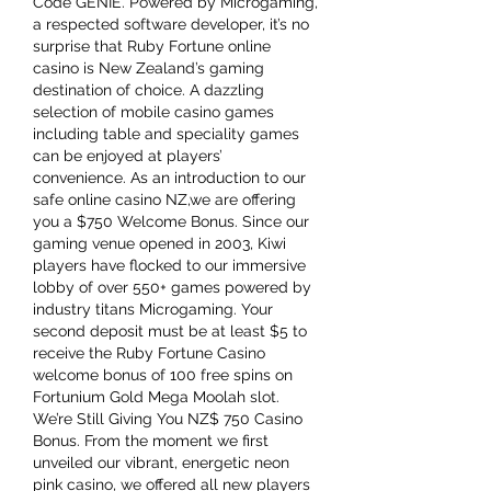
Code GENIE. Powered by Microgaming, 
a respected software developer, it’s no 
surprise that Ruby Fortune online 
casino is New Zealand’s gaming 
destination of choice. A dazzling 
selection of mobile casino games 
including table and speciality games 
can be enjoyed at players’ 
convenience. As an introduction to our 
safe online casino NZ,we are offering 
you a $750 Welcome Bonus. Since our 
gaming venue opened in 2003, Kiwi 
players have flocked to our immersive 
lobby of over 550+ games powered by 
industry titans Microgaming. Your 
second deposit must be at least $5 to 
receive the Ruby Fortune Casino 
welcome bonus of 100 free spins on 
Fortunium Gold Mega Moolah slot. 
We’re Still Giving You NZ$ 750 Casino 
Bonus. From the moment we first 
unveiled our vibrant, energetic neon 
pink casino, we offered all new players 