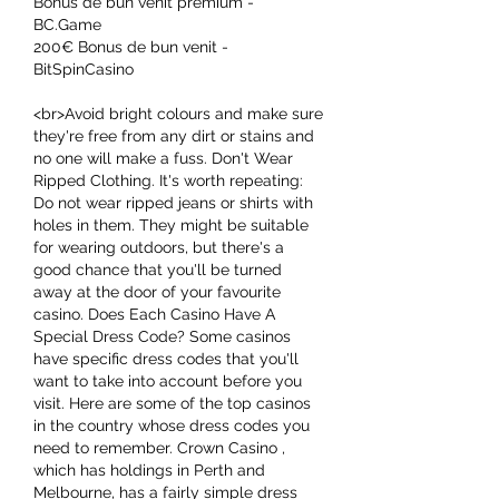
Bonus de bun venit premium - 
BC.Game
200€ Bonus de bun venit - 
BitSpinCasino
<br>Avoid bright colours and make sure 
they're free from any dirt or stains and 
no one will make a fuss. Don't Wear 
Ripped Clothing. It's worth repeating: 
Do not wear ripped jeans or shirts with 
holes in them. They might be suitable 
for wearing outdoors, but there's a 
good chance that you'll be turned 
away at the door of your favourite 
casino. Does Each Casino Have A 
Special Dress Code? Some casinos 
have specific dress codes that you'll 
want to take into account before you 
visit. Here are some of the top casinos 
in the country whose dress codes you 
need to remember. Crown Casino , 
which has holdings in Perth and 
Melbourne, has a fairly simple dress 