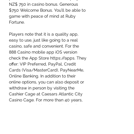
NZ$ 750 in casino bonus. Generous 
$750 Welcome Bonus. You’ll be able to 
game with peace of mind at Ruby 
Fortune. 
Players note that it is a quality app, 
easy to use, just like going to a real 
casino, safe and convenient. For the 
888 Casino mobile app iOS version 
check the App Store https://apps. They 
offer: VIP Preferred, PayPal, Credit 
Cards (Visa/MasterCard), PayNearMe, 
Online Banking. In addition to their 
online options, you can also deposit or 
withdraw in person by visiting the 
Cashier Cage at Caesars Atlantic City 
Casino Cage. For more than 40 years, 
Computerworld has been the leading 
source of technology news and 
information for IT influencers 
worldwide. Computerworld's award-
winning Web site (Computerworld. 