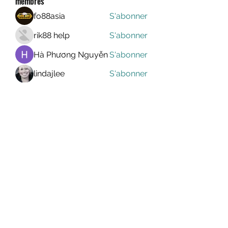
membres
fo88asia
S'abonner
rik88 help
S'abonner
Hà Phương Nguyễn
S'abonner
lindajlee
S'abonner
marcelinoroselee
S'abonner
marcelinoroselee
Voir tous les membres (1174)
MEGAVALANCHE TRAIL
info@uccsportevent.com