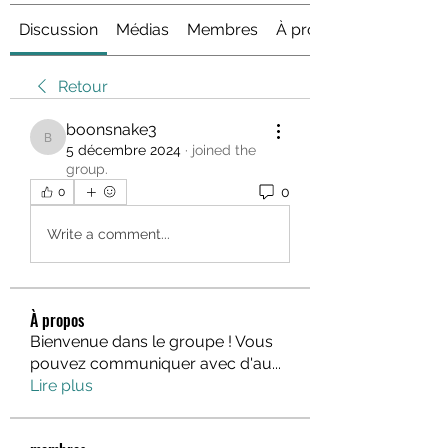
Discussion
Médias
Membres
À propos
Retour
boonsnake3
boonsnake3
5 décembre 2024
·
joined the
group.
0
0
Write a comment...
À propos
Bienvenue dans le groupe ! Vous
pouvez communiquer avec d'au
...
Lire plus