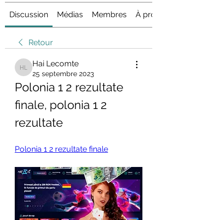
Discussion
Médias
Membres
À propos
Retour
Hai Lecomte
Hai Lecomte
25 septembre 2023
Polonia 1 2 rezultate 
finale, polonia 1 2 
rezultate
Polonia 1 2 rezultate finale