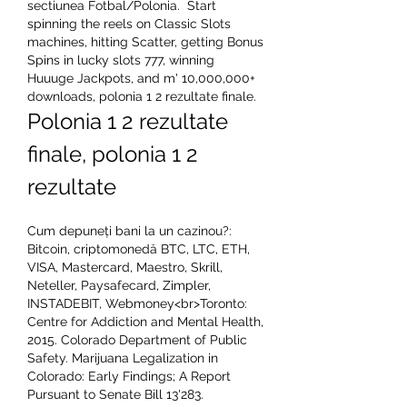
sectiunea Fotbal/Polonia.  Start 
spinning the reels on Classic Slots 
machines, hitting Scatter, getting Bonus 
Spins in lucky slots 777, winning 
Huuuge Jackpots, and m' 10,000,000+ 
downloads, polonia 1 2 rezultate finale.
Polonia 1 2 rezultate 
finale, polonia 1 2 
rezultate
Cum depuneți bani la un cazinou?: 
Bitcoin, criptomonedă BTC, LTC, ETH, 
VISA, Mastercard, Maestro, Skrill, 
Neteller, Paysafecard, Zimpler, 
INSTADEBIT, Webmoney<br>Toronto: 
Centre for Addiction and Mental Health, 
2015. Colorado Department of Public 
Safety. Marijuana Legalization in 
Colorado: Early Findings; A Report 
Pursuant to Senate Bill 13'283. 