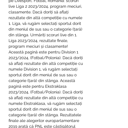
pe Livesport. Fotbal, România: scoruri 
live Liga 2 2023/2024, program meciuri, 
clasamente. Dacă doriți să aflați 
rezultate din altă competiție cu numele 
1. Liga, vă rugăm selectați sportul dorit 
din meniul de sus sau o categorie (țară) 
din stânga. Urmăriți scoruri live din 1. 
Liga 2023/2024, rezultate finale, 
program meciuri și clasamente! 
Această pagină este pentru Division 1 
2023/2024, (Fotbal/Polonia). Dacă doriți 
să aflați rezultate din altă competiție cu 
numele Division 1, vă rugăm selectați 
sportul dorit din meniul de sus sau o 
categorie (țară) din stânga. Această 
pagină este pentru Ekstraklasa 
2023/2024, (Fotbal/Polonia). Dacă doriți 
să aflați rezultate din altă competiție cu 
numele Ekstraklasa, vă rugăm selectați 
sportul dorit din meniul de sus sau o 
categorie (țară) din stânga. Rezultatele 
finale ale alegerilor europarlamentare 
2019 arată că PNL este câștigătorul 