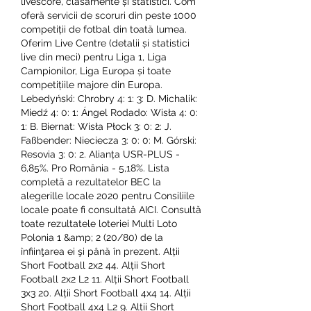
livescore, clasamente și statistici. Com 
oferă servicii de scoruri din peste 1000 
competiții de fotbal din toată lumea. 
Oferim Live Centre (detalii și statistici 
live din meci) pentru Liga 1, Liga 
Campionilor, Liga Europa și toate 
competițiile majore din Europa. 
Lebedyński: Chrobry 4: 1: 3: D. Michalik: 
Miedź 4: 0: 1: Ángel Rodado: Wisła 4: 0: 
1: B. Biernat: Wisła Płock 3: 0: 2: J. 
Faßbender: Nieciecza 3: 0: 0: M. Górski: 
Resovia 3: 0: 2. Alianța USR-PLUS - 
6,85%. Pro România - 5,18%. Lista 
completă a rezultatelor BEC la 
alegerille locale 2020 pentru Consiliile 
locale poate fi consultată AICI. Consultă 
toate rezultatele loteriei Multi Loto 
Polonia 1 &amp; 2 (20/80) de la 
înfiinţarea ei şi până în prezent. Alții 
Short Football 2x2 44. Alții Short 
Football 2x2 L2 11. Alții Short Football 
3x3 20. Alții Short Football 4x4 14. Alții 
Short Football 4x4 L2 9. Alții Short 