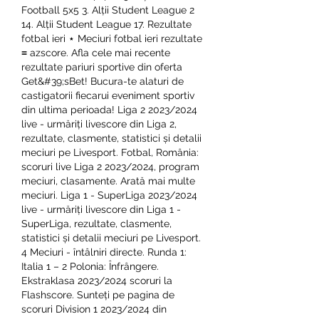
Football 5x5 3. Alții Student League 2 
14. Alții Student League 17. Rezultate 
fotbal ieri ⋆ Meciuri fotbal ieri rezultate 
≡ azscore. Afla cele mai recente 
rezultate pariuri sportive din oferta 
Get&#39;sBet! Bucura-te alaturi de 
castigatorii fiecarui eveniment sportiv 
din ultima perioada! Liga 2 2023/2024 
live - urmăriți livescore din Liga 2, 
rezultate, clasmente, statistici și detalii 
meciuri pe Livesport. Fotbal, România: 
scoruri live Liga 2 2023/2024, program 
meciuri, clasamente. Arată mai multe 
meciuri. Liga 1 - SuperLiga 2023/2024 
live - urmăriți livescore din Liga 1 - 
SuperLiga, rezultate, clasmente, 
statistici și detalii meciuri pe Livesport. 
4 Meciuri - întâlniri directe. Runda 1: 
Italia 1 – 2 Polonia: Înfrângere. 
Ekstraklasa 2023/2024 scoruri la 
Flashscore. Sunteți pe pagina de 
scoruri Division 1 2023/2024 din 