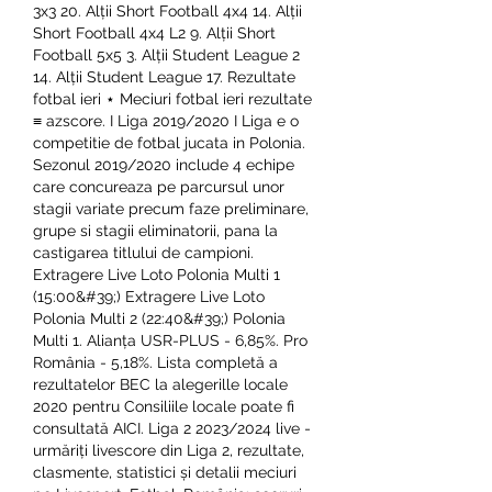
3x3 20. Alții Short Football 4x4 14. Alții 
Short Football 4x4 L2 9. Alții Short 
Football 5x5 3. Alții Student League 2 
14. Alții Student League 17. Rezultate 
fotbal ieri ⋆ Meciuri fotbal ieri rezultate 
≡ azscore. I Liga 2019/2020 I Liga e o 
competitie de fotbal jucata in Polonia. 
Sezonul 2019/2020 include 4 echipe 
care concureaza pe parcursul unor 
stagii variate precum faze preliminare, 
grupe si stagii eliminatorii, pana la 
castigarea titlului de campioni. 
Extragere Live Loto Polonia Multi 1 
(15:00&#39;) Extragere Live Loto 
Polonia Multi 2 (22:40&#39;) Polonia 
Multi 1. Alianța USR-PLUS - 6,85%. Pro 
România - 5,18%. Lista completă a 
rezultatelor BEC la alegerille locale 
2020 pentru Consiliile locale poate fi 
consultată AICI. Liga 2 2023/2024 live - 
urmăriți livescore din Liga 2, rezultate, 
clasmente, statistici și detalii meciuri 