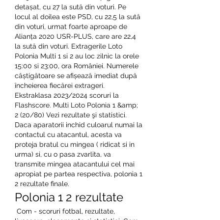
detașat, cu 27 la sută din voturi. Pe 
locul al doilea este PSD, cu 22,5 la sută 
din voturi, urmat foarte aproape de 
Alianța 2020 USR-PLUS, care are 22,4 
la sută din voturi. Extragerile Loto 
Polonia Multi 1 si 2 au loc zilnic la orele 
15:00 si 23:00, ora României. Numerele 
câștigătoare se afișează imediat după 
încheierea fiecărei extrageri. 
Ekstraklasa 2023/2024 scoruri la 
Flashscore. Multi Loto Polonia 1 &amp; 
2 (20/80) Vezi rezultate şi statistici. 
Daca aparatorii inchid culoarul numai la 
contactul cu atacantul, acesta va 
proteja bratul cu mingea ( ridicat si in 
urma) si, cu o pasa zvarlita, va 
transmite mingea atacantului cel mai 
apropiat pe partea respectiva, polonia 1 
2 rezultate finale.
Polonia 1 2 rezultate
 Com - scoruri fotbal, rezultate, 