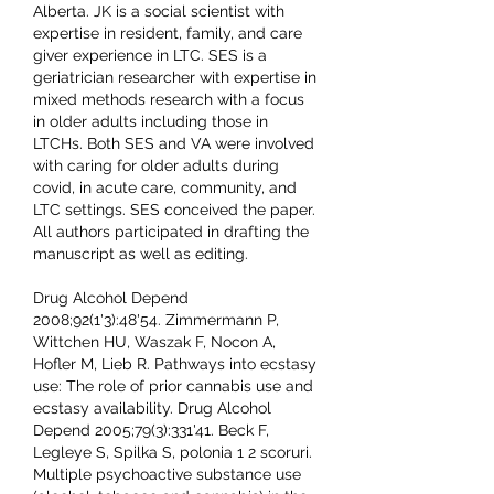
Alberta. JK is a social scientist with 
expertise in resident, family, and care 
giver experience in LTC. SES is a 
geriatrician researcher with expertise in 
mixed methods research with a focus 
in older adults including those in 
LTCHs. Both SES and VA were involved 
with caring for older adults during 
covid, in acute care, community, and 
LTC settings. SES conceived the paper. 
All authors participated in drafting the 
manuscript as well as editing.
Drug Alcohol Depend 
2008;92(1'3):48'54. Zimmermann P, 
Wittchen HU, Waszak F, Nocon A, 
Hofler M, Lieb R. Pathways into ecstasy 
use: The role of prior cannabis use and 
ecstasy availability. Drug Alcohol 
Depend 2005;79(3):331'41. Beck F, 
Legleye S, Spilka S, polonia 1 2 scoruri. 
Multiple psychoactive substance use 