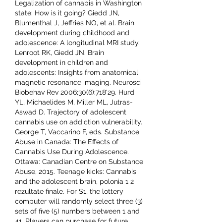
Legalization of cannabis in Washington 
state: How is it going? Giedd JN, 
Blumenthal J, Jeffries NO, et al. Brain 
development during childhood and 
adolescence: A longitudinal MRI study. 
Lenroot RK, Giedd JN. Brain 
development in children and 
adolescents: Insights from anatomical 
magnetic resonance imaging. Neurosci 
Biobehav Rev 2006;30(6):718'29. Hurd 
YL, Michaelides M, Miller ML, Jutras-
Aswad D. Trajectory of adolescent 
cannabis use on addiction vulnerability. 
George T, Vaccarino F, eds. Substance 
Abuse in Canada: The Effects of 
Cannabis Use During Adolescence. 
Ottawa: Canadian Centre on Substance 
Abuse, 2015. Teenage kicks: Cannabis 
and the adolescent brain, polonia 1 2 
rezultate finale. For $1, the lottery 
computer will randomly select three (3) 
sets of five (5) numbers between 1 and 
41. Players can purchase for future 