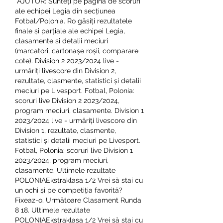
 AJUTOR: Sunteți pe pagina de scoruri 
ale echipei Legia din secțiunea 
Fotbal/Polonia. Ro găsiți rezultatele 
finale și parțiale ale echipei Legia, 
clasamente și detalii meciuri 
(marcatori, cartonașe roșii, comparare 
cote). Division 2 2023/2024 live - 
urmăriți livescore din Division 2, 
rezultate, clasmente, statistici și detalii 
meciuri pe Livesport. Fotbal, Polonia: 
scoruri live Division 2 2023/2024, 
program meciuri, clasamente. Division 1 
2023/2024 live - urmăriți livescore din 
Division 1, rezultate, clasmente, 
statistici și detalii meciuri pe Livesport. 
Fotbal, Polonia: scoruri live Division 1 
2023/2024, program meciuri, 
clasamente. Ultimele rezultate 
POLONIAEkstraklasa 1/2 Vrei să stai cu 
un ochi și pe competiția favorită? 
Fixeaz-o. Următoare Clasament Runda 
8 18. Ultimele rezultate 
POLONIAEkstraklasa 1/2 Vrei să stai cu 