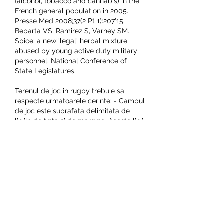
(alcohol, tobacco and cannabis) in the 
French general population in 2005. 
Presse Med 2008;37(2 Pt 1):207'15. 
Bebarta VS, Ramirez S, Varney SM. 
Spice: a new 'legal' herbal mixture 
abused by young active duty military 
personnel. National Conference of 
State Legislatures.
Terenul de joc in rugby trebuie sa 
respecte urmatoarele cerinte: - Campul 
de joc este suprafata delimitata de 
liniile de tinta si de margine. Aceste linii 
nu fac parte din campul de joc, d. 
Moldova U21 ' Austria U21 0-4 (a pariat 
peste 3,5 goluri) ' cota 2, . Un amical 
care din start avea o ca?tigatoare. This 
means that you will receive funds for 
gaming on the online platform without 
having to top your account with real 
money, s. Golden Nugget Casino Bonus 
Code. CFR Cluj s-a calificat mai 
departe dintr-o grupa din care au mai 