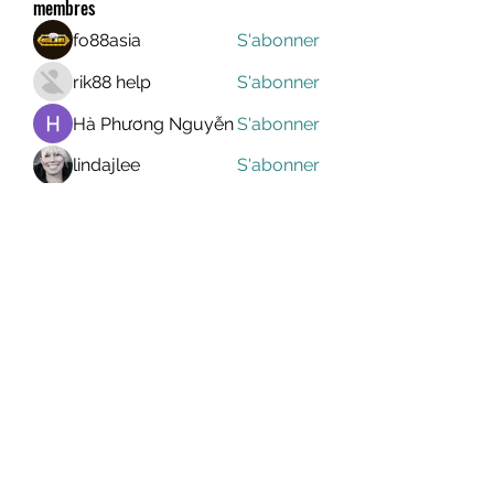
membres
fo88asia
S'abonner
rik88 help
S'abonner
Hà Phương Nguyễn
S'abonner
lindajlee
S'abonner
marcelinoroselee
S'abonner
marcelinoroselee
Voir tous les membres (1174)
MEGAVALANCHE TRAIL
info@uccsportevent.com