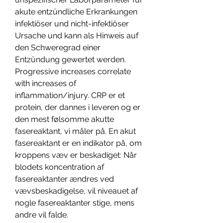
akute entzündliche Erkrankungen 
infektiöser und nicht-infektiöser 
Ursache und kann als Hinweis auf 
den Schweregrad einer 
Entzündung gewertet werden. 
Progressive increases correlate 
with increases of 
inflammation/injury. CRP er et 
protein, der dannes i leveren og er 
den mest følsomme akutte 
fasereaktant, vi måler på. En akut 
fasereaktant er en indikator på, om 
kroppens væv er beskadiget: Når 
blodets koncentration af 
fasereaktanter ændres ved 
vævsbeskadigelse, vil niveauet af 
nogle fasereaktanter stige, mens 
andre vil falde. 