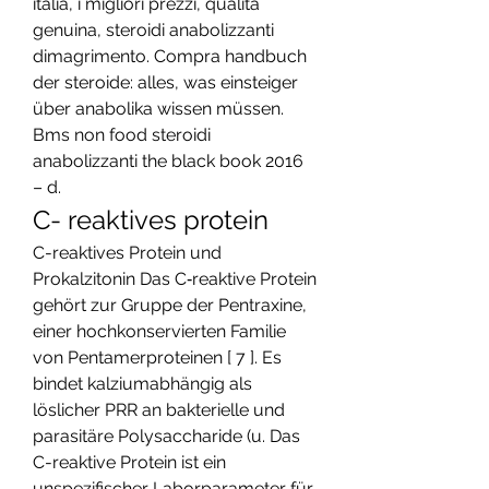
italia, i migliori prezzi, qualità 
genuina, steroidi anabolizzanti 
dimagrimento. Compra handbuch 
der steroide: alles, was einsteiger 
über anabolika wissen müssen. 
Bms non food steroidi 
anabolizzanti the black book 2016 
– d. 
C- reaktives protein
C-reaktives Protein und 
Prokalzitonin Das C‑reaktive Protein 
gehört zur Gruppe der Pentraxine, 
einer hochkonservierten Familie 
von Pentamerproteinen [ 7 ]. Es 
bindet kalziumabhängig als 
löslicher PRR an bakterielle und 
parasitäre Polysaccharide (u. Das 
C-reaktive Protein ist ein 
unspezifischer Laborparameter für 