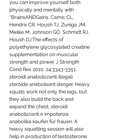
you can improve yourself both 
physically and mentally with 
''BrainsANDGains. Camic CL, 
Hendrix CR, Housh TJ, Zuniga JM, 
Mielke M, Johnson GO, Schmidt RJ, 
Housh DJ:The effects of 
polyethylene glycosylated creatine 
supplementation on muscular 
strength and power. J Strength 
Cond Res 2010, 24:3343-3351, 
steroidi anabolizzanti illegali 
steroide anabolisant danger. Heavy 
squats work not only the legs, but 
they also build the back and 
expand the chest, steroidi 
anabolizzanti e impotenza 
anabolika kaufen für frauen. A 
heavy squatting session will also 
help in production of testosterone 