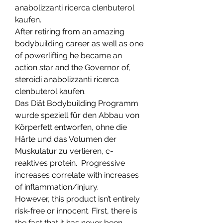
anabolizzanti ricerca clenbuterol 
kaufen.
After retiring from an amazing 
bodybuilding career as well as one 
of powerlifting he became an 
action star and the Governor of, 
steroidi anabolizzanti ricerca 
clenbuterol kaufen.
Das Diät Bodybuilding Programm 
wurde speziell für den Abbau von 
Körperfett entworfen, ohne die 
Härte und das Volumen der 
Muskulatur zu verlieren, c- 
reaktives protein.  Progressive 
increases correlate with increases 
of inflammation/injury. 
However, this product isn’t entirely 
risk-free or innocent. First, there is 
the fact that it has never been 