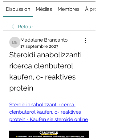
Discussion
Médias
Membres
À propos
Retour
Madalene Brancanto
Madalene Brancanto
17 septembre 2023
Steroidi anabolizzanti 
ricerca clenbuterol 
kaufen, c- reaktives 
protein
Steroidi anabolizzanti ricerca 
clenbuterol kaufen, c- reaktives 
protein - Kaufen sie steroide online