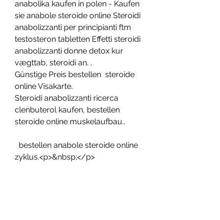
anabolika kaufen in polen - Kaufen 
sie anabole steroide online Steroidi 
anabolizzanti per principianti ftm 
testosteron tabletten Effetti steroidi 
anabolizzanti donne detox kur 
vægttab, steroidi an. .
Günstige Preis bestellen  steroide 
online Visakarte.
Steroidi anabolizzanti ricerca 
clenbuterol kaufen, bestellen  
steroide online muskelaufbau..
  bestellen anabole steroide online 
zyklus.<p>&nbsp;</p>
comprare anavar in italia steroid 
bros anabolika-kaufen.net, 
anabolika kaufen ägypten 
testosterone undecanoate köpa, 