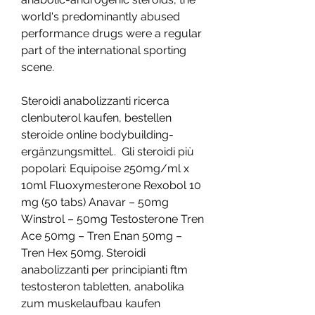
world's predominantly abused 
performance drugs were a regular 
part of the international sporting 
scene.
Steroidi anabolizzanti ricerca 
clenbuterol kaufen, bestellen  
steroide online bodybuilding-
ergänzungsmittel..  Gli steroidi più 
popolari: Equipoise 250mg/ml x 
10ml Fluoxymesterone Rexobol 10 
mg (50 tabs) Anavar – 50mg 
Winstrol – 50mg Testosterone Tren 
Ace 50mg – Tren Enan 50mg – 
Tren Hex 50mg. Steroidi 
anabolizzanti per principianti ftm 
testosteron tabletten, anabolika 
zum muskelaufbau kaufen 