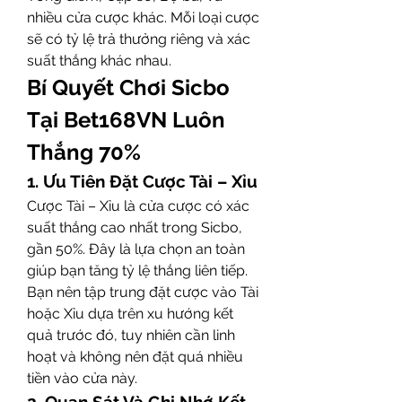
nhiều cửa cược khác. Mỗi loại cược 
sẽ có tỷ lệ trả thưởng riêng và xác 
suất thắng khác nhau.
Bí Quyết Chơi Sicbo 
Tại Bet168VN Luôn 
Thắng 70%
1. Ưu Tiên Đặt Cược Tài – Xỉu
Cược Tài – Xỉu là cửa cược có xác 
suất thắng cao nhất trong Sicbo, 
gần 50%. Đây là lựa chọn an toàn 
giúp bạn tăng tỷ lệ thắng liên tiếp.
Bạn nên tập trung đặt cược vào Tài 
hoặc Xỉu dựa trên xu hướng kết 
quả trước đó, tuy nhiên cần linh 
hoạt và không nên đặt quá nhiều 
tiền vào cửa này.