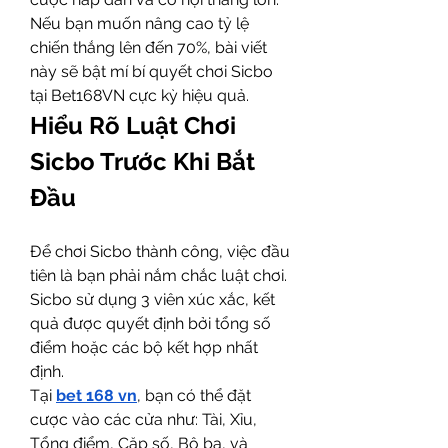
Nếu bạn muốn nâng cao tỷ lệ 
chiến thắng lên đến 70%, bài viết 
này sẽ bật mí bí quyết chơi Sicbo 
tại Bet168VN cực kỳ hiệu quả.
Hiểu Rõ Luật Chơi 
Sicbo Trước Khi Bắt 
Đầu
Để chơi Sicbo thành công, việc đầu 
tiên là bạn phải nắm chắc luật chơi. 
Sicbo sử dụng 3 viên xúc xắc, kết 
quả được quyết định bởi tổng số 
điểm hoặc các bộ kết hợp nhất 
định.
Tại 
bet 168 vn
, bạn có thể đặt 
cược vào các cửa như: Tài, Xỉu, 
Tổng điểm, Cặp số, Bộ ba, và 