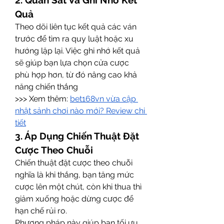
2. Quan Sát Và Ghi Nhớ Kết 
Quả
Theo dõi liên tục kết quả các ván 
trước để tìm ra quy luật hoặc xu 
hướng lặp lại. Việc ghi nhớ kết quả 
sẽ giúp bạn lựa chọn cửa cược 
phù hợp hơn, từ đó nâng cao khả 
năng chiến thắng
>>> Xem thêm: 
bet168vn vừa cập 
nhật sảnh chơi nào mới? Review chi 
tiết
3. Áp Dụng Chiến Thuật Đặt 
Cược Theo Chuỗi
Chiến thuật đặt cược theo chuỗi 
nghĩa là khi thắng, bạn tăng mức 
cược lên một chút, còn khi thua thì 
giảm xuống hoặc dừng cược để 
hạn chế rủi ro.
Phương pháp này giúp bạn tối ưu 