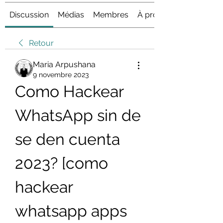
Discussion
Médias
Membres
À propos
Retour
Maria Arpushana
9 novembre 2023
Como Hackear 
WhatsApp sin de 
se den cuenta 
2023? [como 
hackear 
whatsapp apps 