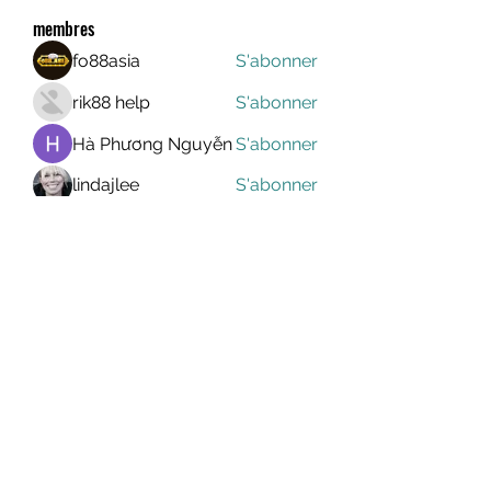
membres
fo88asia
S'abonner
rik88 help
S'abonner
Hà Phương Nguyễn
S'abonner
lindajlee
S'abonner
marcelinoroselee
S'abonner
marcelinoroselee
Voir tous les membres (1171)
MEGAVALANCHE TRAIL
info@uccsportevent.com