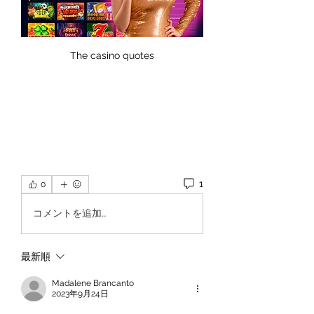
The casino quotes
1
0
コメントを追加…
最新順
Madalene Brancanto
2023年9月24日