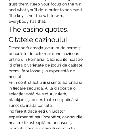
trust them. Keep your focus on the win 
and what you’ll do in order to achieve it. 
“the key is not the will to win… 
everybody has that. 
The casino quotes. 
Citatele cazinoului
Descoperă emoția jocurilor de noroc și 
bucură-te de cele mai bune cazinouri 
online din România! Cazinourile noastre 
îți oferă o varietate de jocuri de calitate, 
premii fabuloase și o experiență de 
neuitat.
Fii în centrul acțiunii și simte adrenalina 
în fiecare secundă. Ai la dispoziție o 
selecție vastă de sloturi, ruletă, 
blackjack și poker, toate cu grafică și 
sunet de înaltă calitate.
Indiferent dacă ești un jucător 
experimentat sau începător, cazinourile 
noastre te așteaptă cu bonusuri și 
promoții speciale care îți vor crește 