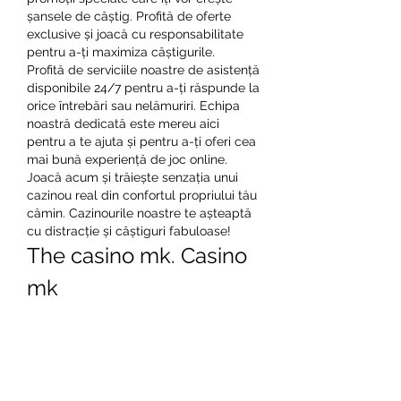
șansele de câștig. Profită de oferte 
exclusive și joacă cu responsabilitate 
pentru a-ți maximiza câștigurile.
Profită de serviciile noastre de asistență 
disponibile 24/7 pentru a-ți răspunde la 
orice întrebări sau nelămuriri. Echipa 
noastră dedicată este mereu aici 
pentru a te ajuta și pentru a-ți oferi cea 
mai bună experiență de joc online.
Joacă acum și trăiește senzația unui 
cazinou real din confortul propriului tău 
cămin. Cazinourile noastre te așteaptă 
cu distracție și câștiguri fabuloase!
The casino mk. Casino 
mk
qkmb23lke53
Casino phoenicia navodari