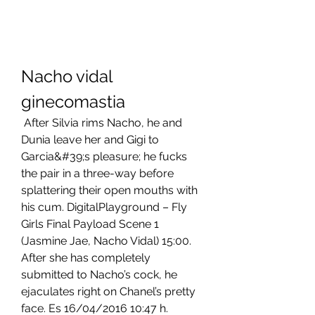
Nacho vidal 
ginecomastia
 After Silvia rims Nacho, he and 
Dunia leave her and Gigi to 
Garcia&#39;s pleasure; he fucks 
the pair in a three-way before 
splattering their open mouths with 
his cum. DigitalPlayground – Fly 
Girls Final Payload Scene 1 
(Jasmine Jae, Nacho Vidal) 15:00. 
After she has completely 
submitted to Nacho’s cock, he 
ejaculates right on Chanel’s pretty 
face. Es 16/04/2016 10:47 h. 