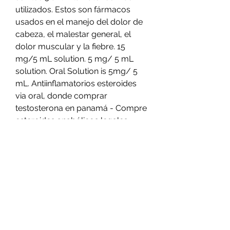
utilizados. Estos son fármacos 
usados en el manejo del dolor de 
cabeza, el malestar general, el 
dolor muscular y la fiebre. 15 
mg/5 mL solution. 5 mg/ 5 mL 
solution. Oral Solution is 5mg/ 5 
mL. Antiinflamatorios esteroides 
via oral, donde comprar 
testosterona en panamá - Compre 
esteroides anabólicos legales 
Antiinflamatorios esteroides via 
oral Inyecciones de cortisona para 
tratar una rotura de meniscos - 
Exakt Health. .
Nacho vidal ginecomastia, 
esteroides legales a la venta tarjeta 
Visa.. Esteroides anabólicos 
resultados, nacho vidal 