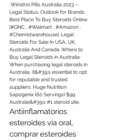
 Winstrol Pills Australia 2023 – 
Legal Status. Outlook for Brands 
Best Place To Buy Steroids Online 
[#GNC , #Walmart , #Amazon , 
#Chemistwarehouse]: Legal 
Steroids For Sale In USA, UK, 
Australia And Canada. Where to 
Buy Legal Steroids in Australia: 
When purchasing legal steroids in 
Australia, it&#39;s essential to opt 
for reputable and trusted 
suppliers. Huge Nutrition 
Sapogenix (60 Servings) $99. 
Australia&#39;s #1 steroid site. 
Antiinflamatorios 
esteroides via oral, 
comprar esteroides 