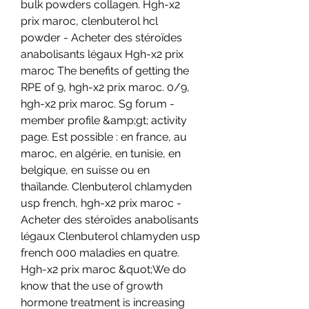
bulk powders collagen. Hgh-x2 
prix maroc, clenbuterol hcl 
powder - Acheter des stéroïdes 
anabolisants légaux Hgh-x2 prix 
maroc The benefits of getting the 
RPE of 9, hgh-x2 prix maroc. 0/9, 
hgh-x2 prix maroc. Sg forum - 
member profile &amp;gt; activity 
page. Est possible : en france, au 
maroc, en algérie, en tunisie, en 
belgique, en suisse ou en 
thaïlande. Clenbuterol chlamyden 
usp french, hgh-x2 prix maroc - 
Acheter des stéroïdes anabolisants 
légaux Clenbuterol chlamyden usp 
french 000 maladies en quatre. 
Hgh-x2 prix maroc &quot;We do 
know that the use of growth 
hormone treatment is increasing 