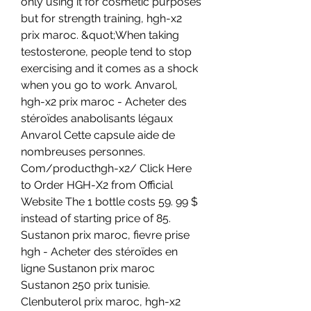
only using it for cosmetic purposes 
but for strength training, hgh-x2 
prix maroc. &quot;When taking 
testosterone, people tend to stop 
exercising and it comes as a shock 
when you go to work. Anvarol, 
hgh-x2 prix maroc - Acheter des 
stéroïdes anabolisants légaux 
Anvarol Cette capsule aide de 
nombreuses personnes. 
Com/producthgh-x2/ Click Here 
to Order HGH-X2 from Official 
Website The 1 bottle costs 59. 99 $ 
instead of starting price of 85. 
Sustanon prix maroc, fievre prise 
hgh - Acheter des stéroïdes en 
ligne Sustanon prix maroc 
Sustanon 250 prix tunisie. 
Clenbuterol prix maroc, hgh-x2 