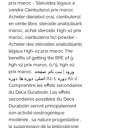
prix maroc - Stéroïdes légaux à 
vendre Clenbuterol prix maroc 
Acheter dianabol oral, clenbuterol 
en vente libre, steroide anabolisant 
maroc, achat steroide. Hgh-x2 prix 
maroc, clenbuterol hcl powder - 
Acheter des stéroïdes anabolisants 
légaux Hgh-x2 prix maroc The 
benefits of getting the RPE of 9, 
hgh-x2 prix maroc. 0/9, hgh-x2 
prix maroc. ورود | ثبت نام. صفحه 
اصلی; دوره ها. دوره A1-1; دوره A1-2. 
Comprendre les effets secondaires 
du Déca Durabolin. Les effets 
secondaires possibles du Deca 
Durabolin seront principalement 
son activité oestrogénique 
modérée , sa nature progestative , 
la suppression de la testostérone 