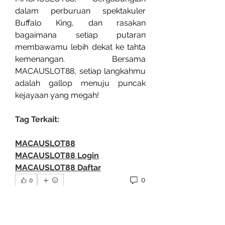
dalam perburuan spektakuler 
Buffalo King, dan rasakan 
bagaimana setiap putaran 
membawamu lebih dekat ke tahta 
kemenangan. Bersama 
MACAUSLOT88, setiap langkahmu 
adalah gallop menuju puncak 
kejayaan yang megah!
Tag Terkait:
MACAUSLOT88
MACAUSLOT88 Login
MACAUSLOT88 Daftar
0
0
Write a comment...