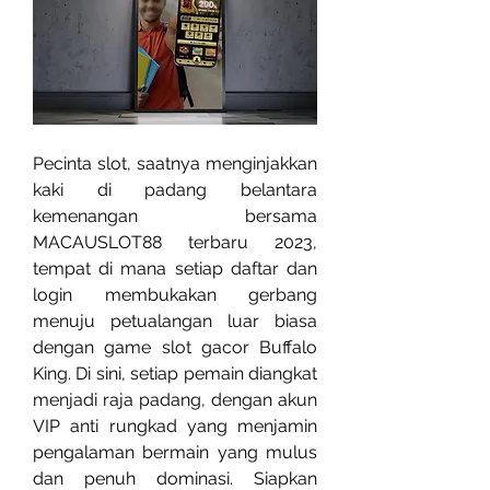
Pecinta slot, saatnya menginjakkan 
kaki di padang belantara 
kemenangan bersama 
MACAUSLOT88 terbaru 2023, 
tempat di mana setiap daftar dan 
login membukakan gerbang 
menuju petualangan luar biasa 
dengan game slot gacor Buffalo 
King. Di sini, setiap pemain diangkat 
menjadi raja padang, dengan akun 
VIP anti rungkad yang menjamin 
pengalaman bermain yang mulus 
dan penuh dominasi. Siapkan 