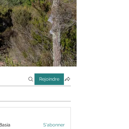
Rejoindre
8asia
S'abonner