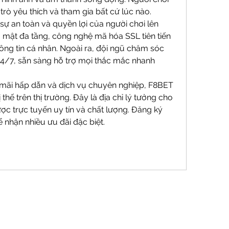
trò yêu thích và tham gia bất cứ lúc nào.
sự an toàn và quyền lợi của người chơi lên 
mật đa tầng, công nghệ mã hóa SSL tiên tiến 
ông tin cá nhân. Ngoài ra, đội ngũ chăm sóc 
4/7, sẵn sàng hỗ trợ mọi thắc mắc nhanh 
mãi hấp dẫn và dịch vụ chuyên nghiệp, F8BET 
hế trên thị trường. Đây là địa chỉ lý tưởng cho 
ợc trực tuyến uy tín và chất lượng. Đăng ký 
nhận nhiều ưu đãi đặc biệt.
Contact
Suivre