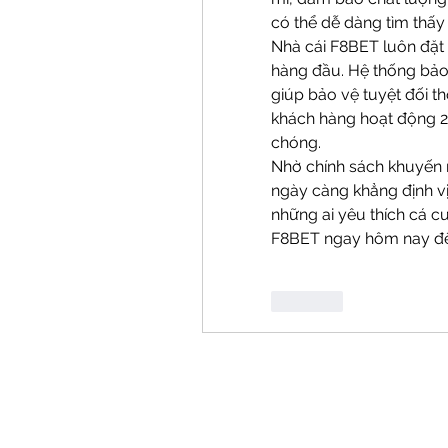
có thể dễ dàng tìm thấy 
Nhà cái F8BET luôn đặt 
hàng đầu. Hệ thống bảo 
giúp bảo vệ tuyệt đối th
khách hàng hoạt động 2
chóng.
Nhờ chính sách khuyến 
ngày càng khẳng định vị t
những ai yêu thích cá cư
F8BET ngay hôm nay để 
Like
MEGAVALANCHE TRAIL