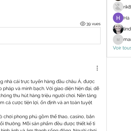
rik
Hà
39 vues
lin
mar
marceli
Voir tou
ng nhà cái trực tuyến hàng đầu châu Á, được 
pháp và minh bạch. Với giao diện hiện đại, dễ 
óng thu hút hàng triệu người chơi. Nền tảng 
 cá cược tiện lợi, ổn định và an toàn tuyệt 
rò chơi phong phú gồm thể thao, casino, bắn 
ổi thưởng. Mỗi sản phẩm đều được thiết kế tỉ 
hình ảnh và âm thanh sống động. Người chơi 