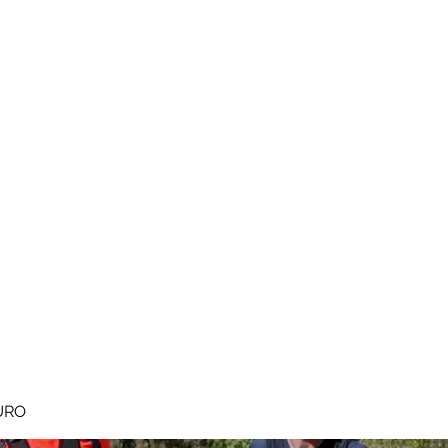
MEGAVALANCHE TRAIL
pe d'Huez
Ile de la Réunion
Inscriptions
Blog
Règlement
URO