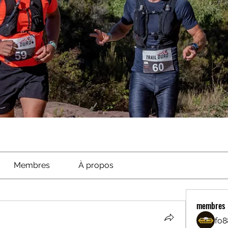
Membres
À propos
membres
fo8