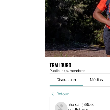
TRAILDURO
Public
·
1174 membres
Discussion
Médias
Retour
nhà cái 388bet
12 juillet 2025