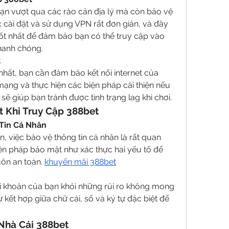
n vượt qua các rào cản địa lý mà còn bảo vệ 
c cài đặt và sử dụng VPN rất đơn giản, và đây 
ốt nhất để đảm bảo bạn có thể truy cập vào 
hanh chóng.
t
nhất, bạn cần đảm bảo kết nối internet của 
mạng và thực hiện các biện pháp cải thiện nếu 
sẽ giúp bạn tránh được tình trạng lag khi chơi.
t Khi Truy Cập 388bet
Tin Cá Nhân
, việc bảo vệ thông tin cá nhân là rất quan 
ện pháp bảo mật như xác thực hai yếu tố để 
ôn an toàn. 
khuyến mãi 388bet
 khoản của bạn khỏi những rủi ro không mong 
kết hợp giữa chữ cái, số và ký tự đặc biệt để 
 Nhà Cái 388bet